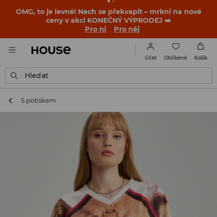
OMG, to je levné! Nech se překvapit – mrkni na nové
ceny v akci KONEČNÝ VÝPRODEJ ➡️
Pro ni
Pro něj
Oblíbené
Účet
Košík
Hledat
S potiskem