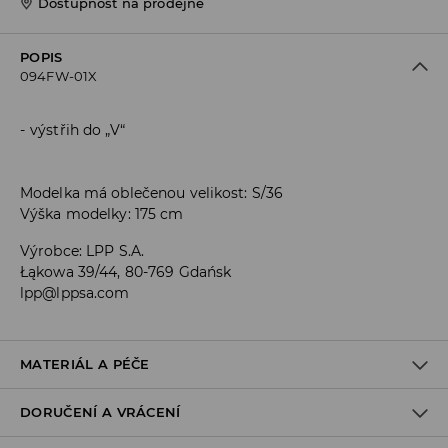
Dostupnost na prodejně
POPIS
094FW-01X
výstřih do „V“
Modelka má oblečenou velikost: S/36
Výška modelky: 175 cm
Výrobce
:
LPP S.A.
Łąkowa 39/44, 80-769 Gdańsk
lpp@lppsa.com
MATERIÁL A PÉČE
DORUČENÍ A VRÁCENÍ
Materiál I
:
100% POLYESTER