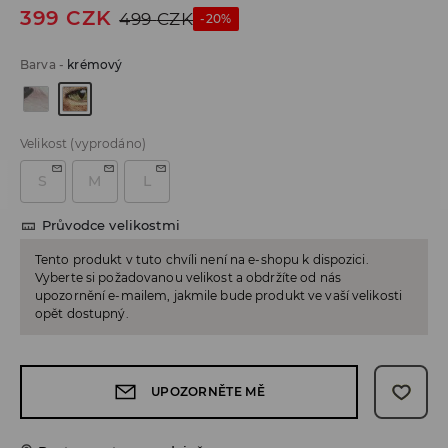
399
CZK
499
CZK
-20%
Barva
-
krémový
Velikost
(vyprodáno)
S
M
L
Průvodce velikostmi
Tento produkt v tuto chvíli není na e-shopu k dispozici.
Vyberte si požadovanou velikost a obdržíte od nás
upozornění e-mailem, jakmile bude produkt ve vaší velikosti
opět dostupný.
UPOZORNĚTE MĚ