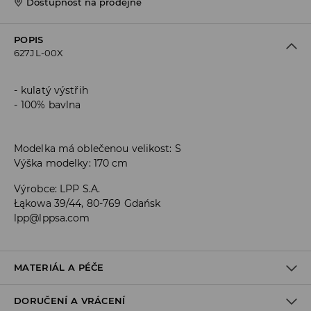
Dostupnost na prodejně
POPIS
627JL-00X
kulatý výstřih
100% bavlna
Modelka má oblečenou velikost: S
Výška modelky: 170 cm
Výrobce
:
LPP S.A.
Łąkowa 39/44, 80-769 Gdańsk
lpp@lppsa.com
MATERIÁL A PÉČE
DORUČENÍ A VRÁCENÍ
100% BAVLNA