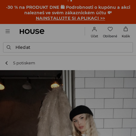
-30 % na PRODUKT DNE 🛍️ Podrobnosti o kupónu a akci
nalezneš ve svém zákaznickém účtu 💸
NAINSTALUJTE SI APLIKACI >>
Oblíbené
Účet
Košík
Hledat
S potiskem