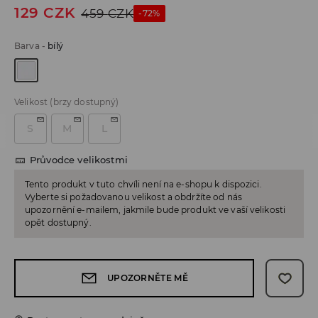
129
CZK
459
CZK
-72%
Barva
-
bílý
Velikost
(brzy dostupný)
S
M
L
Průvodce velikostmi
Tento produkt v tuto chvíli není na e-shopu k dispozici.
Vyberte si požadovanou velikost a obdržíte od nás
upozornění e-mailem, jakmile bude produkt ve vaší velikosti
opět dostupný.
UPOZORNĚTE MĚ