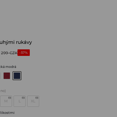
ouhými rukávy
-57%
299
CZK
cká modrá
áno)
M
L
XL
likostmi