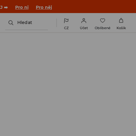

NAINSTALUJTE SI APLIKACI >>
Hledat
CZ
Účet
Oblíbené
Košík