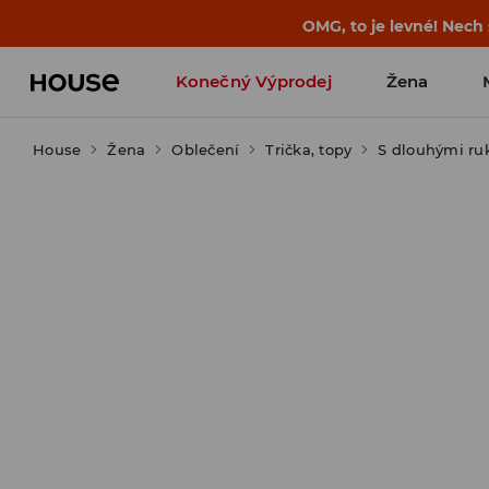
-30 % na PRODUKT DNE 🛍️ Podrobn
Konečný Výprodej
Žena
House
Žena
Oblečení
Trička, topy
S dlouhými ru