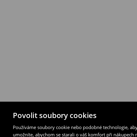
vybraných způsobů vrácení.
⟶
Podrobná pravidla vrácení
Povolit soubory cookies
Používáme soubory cookie nebo podobné technologie, abyc
umožníte, abychom se starali o váš komfort při nákupech n