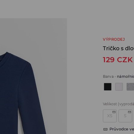
VÝPRODEJ
Tričko s dl
129
CZK
Barva
-
námořni
Velikost
(vyprod
XS
S
Průvodce ve