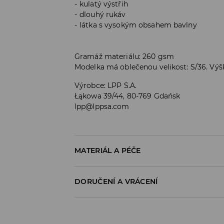
kulatý výstřih
dlouhý rukáv
látka s vysokým obsahem bavlny
Gramáž materiálu: 260 gsm
Modelka má oblečenou velikost: S/36. Vý
Výrobce
:
LPP S.A.
Łąkowa 39/44, 80-769 Gdańsk
lpp@lppsa.com
MATERIÁL A PÉČE
PRVNÍ MATERIÁL
:
95% BAVLNA, 5% ELASTAN
DORUČENÍ A VRÁCENÍ
ŽEHLIT PO RUBOVÉ STRANĚ
Zásady pro přepravu
VÝROBEK SE NESMÍ BĚLIT