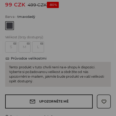
99
CZK
499
CZK
-80%
Barva
-
tmavošedý
Velikost
(brzy dostupný)
S
M
L
Průvodce velikostmi
Tento produkt v tuto chvíli není na e-shopu k dispozici.
Vyberte si požadovanou velikost a obdržíte od nás
upozornění e-mailem, jakmile bude produkt ve vaší velikosti
opět dostupný.
UPOZORNĚTE MĚ