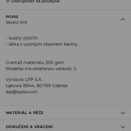
Dostupnost na prodejně
POPIS
364BZ-90X
kulatý výstřih
látka s vysokým obsahem bavlny
Gramáž materiálu: 200 gsm
Modelka má oblečenou velikost: S
Výrobce
:
LPP S.A.
Łąkowa 39/44, 80-769 Gdańsk
lpp@lppsa.com
MATERIÁL A PÉČE
DORUČENÍ A VRÁCENÍ
Materiál I
:
100% BAVLNA