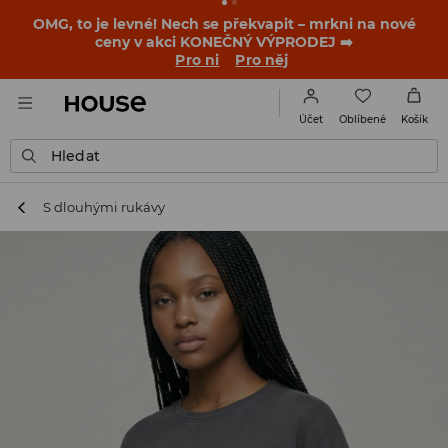
-30 % na PRODUKT DNE 🛍️ Podrobnosti o kupónu a akci
nalezneš ve svém zákaznickém účtu 💸
NAINSTALUJTE SI APLIKACI >>
Oblíbené
Účet
Košík
Hledat
S dlouhými rukávy