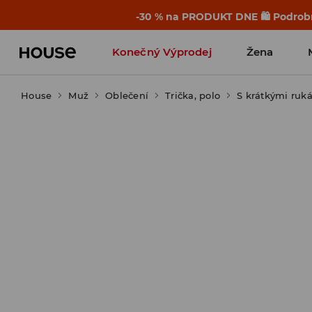
-30 % na PRODUKT DNE 🛍️ Podrobn
Konečný Výprodej
Žena
House
Muž
Oblečení
Trička, polo
S krátkými ruk