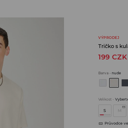
VÝPRODEJ
Tričko s ku
199
CZK
Barva
-
nude
Velikost
-
Vyberte
S
M
Průvodce ve