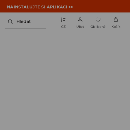

NAINSTALUJTE SI APLIKACI >>
Hledat
CZ
Účet
Oblíbené
Košík