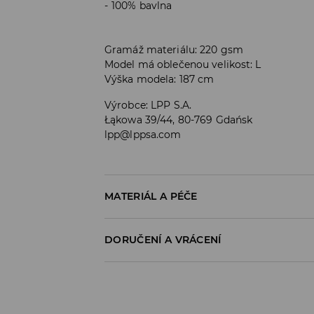
100% bavlna
Gramáž materiálu: 220 gsm
Model má oblečenou velikost: L
Výška modela: 187 cm
Výrobce
:
LPP S.A.
Łąkowa 39/44, 80-769 Gdańsk
lpp@lppsa.com
MATERIÁL A PÉČE
100% BAVLNA
DORUČENÍ A VRÁCENÍ
Zásady pro přepravu
Odběr v obchodě: