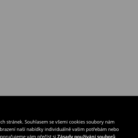
ých stránek. Souhlasem se všemi cookies soubory nám
zobrazení naší nabídky individuálně vašim potřebám nebo
doporučujeme vám přečíst si
Zásady používání souborů