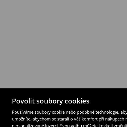
⟶
Podrobná pravidla vrácení
Povolit soubory cookies
Používáme soubory cookie nebo podobné technologie, abyc
umožníte, abychom se starali o váš komfort při nákupech n
personalizované inzerci. Svou volbu můžete kdykoli změnit