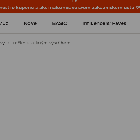
osti o kupónu a akci nalezneš ve svém zákaznickém účtu 
Muž
Nové
BASIC
Influencers' Faves
ávy
Tričko s kulatým výstřihem