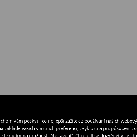
hom vám poskytli co nejlepší zážitek z používání našich webov
a základě vašich vlastních preferencí, zvyklostí a přizpůsobení 
 kliknutím na možnost „Nastavení“. Chcete-li se dozvědět více, 