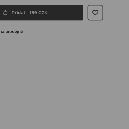
Přidat
-
199
CZK
na prodejně