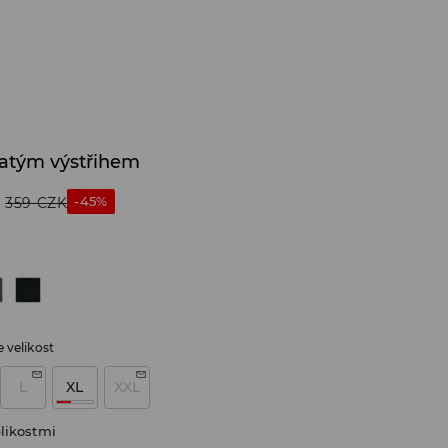
latým výstřihem
-45%
359
CZK
 velikost
L
XL
XXL
likostmi