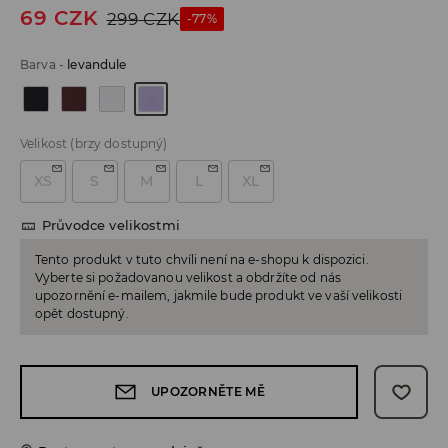
69
CZK
299
CZK
-77%
Barva
-
levandule
Velikost
(brzy dostupný)
XS
S
M
L
XL
Průvodce velikostmi
Tento produkt v tuto chvíli není na e-shopu k dispozici.
Vyberte si požadovanou velikost a obdržíte od nás
upozornění e-mailem, jakmile bude produkt ve vaší velikosti
opět dostupný.
UPOZORNĚTE MĚ