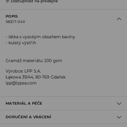
Dostupnost na prodejně
POPIS
583JT-04X
látka s vysokým obsahem bavlny
kulatý výstřih
Gramáž materiálu: 200 gsm
Výrobce
:
LPP S.A.
Łąkowa 39/44, 80-769 Gdańsk
lpp@lppsa.com
MATERIÁL A PÉČE
DORUČENÍ A VRÁCENÍ
PRVNÍ MATERIÁL
:
95% BAVLNA, 5% ELASTAN