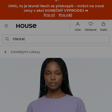
OMG, to je levné! Nech se překvapit – mrkni na nové
ceny v akci KONEČNÝ VÝPRODEJ ➡️
Pro ni
Pro něj
Oblíbené
Účet
Košík
Hledat
S krátkými rukávy