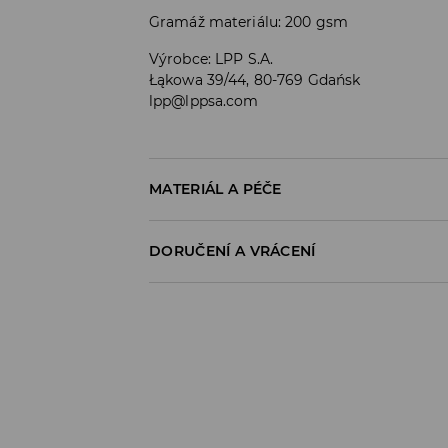
Gramáž materiálu: 200 gsm
Výrobce
:
LPP S.A.
Łąkowa 39/44, 80-769 Gdańsk
lpp@lppsa.com
MATERIÁL A PÉČE
100% BAVLNA
DORUČENÍ A VRÁCENÍ
Zásady pro přepravu
Odběr v obchodě:
DOPRAVA ZDARMA
1-6 pracovní dny
DPD Pickup Point:
99 CZK
*