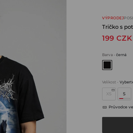
VÝPRODEJ
POS
Tričko s po
199
CZK
Barva
-
černá
Velikost
-
Vyberte
XS
S
Průvodce ve