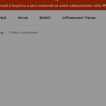
osti o kupónu a akci nalezneš ve svém zákaznickém účtu 
Muž
Nové
BASIC
Influencers' Faves
ávy
Tričko s potiskem