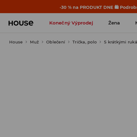
-30 % na PRODUKT DNE 🛍️ Podrobn
Konečný Výprodej
Žena
House
Muž
Oblečení
Trička, polo
S krátkými ruk