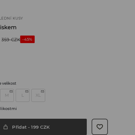
LEDNÍ KUSY
tiskem
-45%
359
CZK
 velikost
M
L
XL
likostmi
Přidat
-
199
CZK