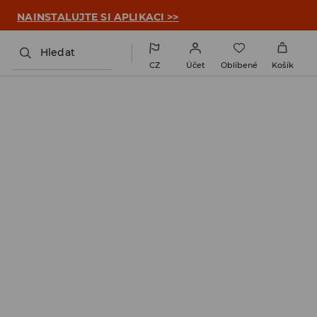

NAINSTALUJTE SI APLIKACI >>
Hledat
CZ
Účet
Oblíbené
Košík