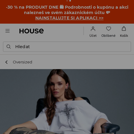
-30 % na PRODUKT DNE 🛍️ Podrobnosti o kupónu a akci
nalezneš ve svém zákaznickém účtu 💸
NAINSTALUJTE SI APLIKACI >>
Oblíbené
Účet
Košík
Hledat
Oversized