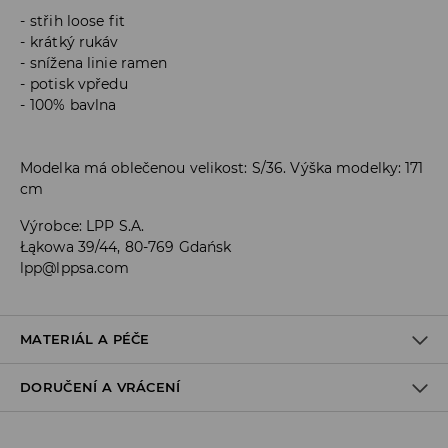
střih loose fit
krátký rukáv
snížena linie ramen
potisk vpředu
100% bavlna
Modelka má oblečenou velikost: S/36. Výška modelky: 171
cm
Výrobce
:
LPP S.A.
Łąkowa 39/44, 80-769 Gdańsk
lpp@lppsa.com
MATERIÁL A PÉČE
DORUČENÍ A VRÁCENÍ
PRVNÍ MATERIÁL
:
100% BAVLNA
Zásady pro přepravu