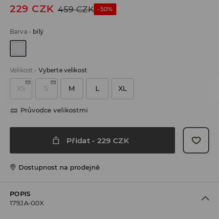
229
CZK
459
CZK
-50%
Barva
-
bílý
Velikost
-
Vyberte velikost
XS
S
M
L
XL
Průvodce velikostmi
Přidat
-
229
CZK
Dostupnost na prodejně
POPIS
179JA-00X