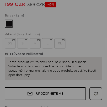
199
CZK
359
CZK
-45%
Barva
-
černá
Velikost
(brzy dostupný)
XS
S
M
L
XL
Průvodce velikostmi
Tento produkt v tuto chvíli není na e-shopu k dispozici.
Vyberte si požadovanou velikost a obdržíte od nás
upozornění e-mailem, jakmile bude produkt ve vaší velikosti
opět dostupný.
UPOZORNĚTE MĚ