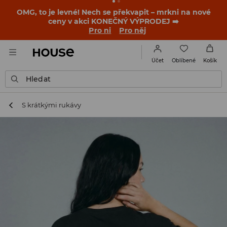
-30 % na PRODUKT DNE 🛍️ Podrobnosti o kupónu a akci
nalezneš ve svém zákaznickém účtu 💸
NAINSTALUJTE SI APLIKACI >>
Oblíbené
Účet
Košík
Hledat
S krátkými rukávy