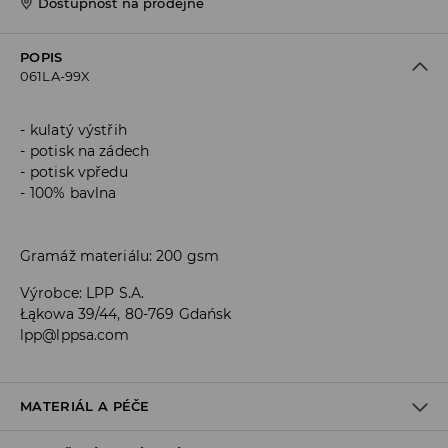
Dostupnost na prodejně
POPIS
061LA-99X
kulatý výstřih
potisk na zádech
potisk vpředu
100% bavlna
Gramáž materiálu: 200 gsm
Výrobce
:
LPP S.A.
Łąkowa 39/44, 80-769 Gdańsk
lpp@lppsa.com
MATERIÁL A PÉČE