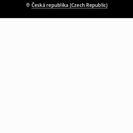
Česká republika (Czech Republic)
Ostatní zákazníci si také vybrali
Tričko s potiskem Castrol Racing
Tričko s potiskem
199
CZK
499
CZK
359
CZK