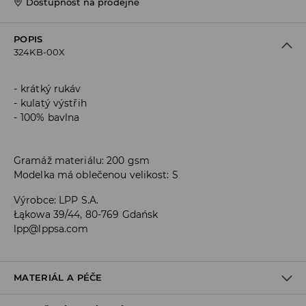
Dostupnost na prodejně
POPIS
324KB-00X
krátký rukáv
kulatý výstřih
100% bavlna
Gramáž materiálu: 200 gsm
Modelka má oblečenou velikost: S
Výrobce
:
LPP S.A.
Łąkowa 39/44, 80-769 Gdańsk
lpp@lppsa.com
MATERIÁL A PÉČE