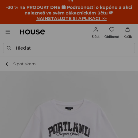
-30 % na PRODUKT DNE 🛍️ Podrobnosti o kupónu a akci
nalezneš ve svém zákaznickém účtu 💸
NAINSTALUJTE SI APLIKACI >>
Oblíbené
Účet
Košík
Hledat
S potiskem