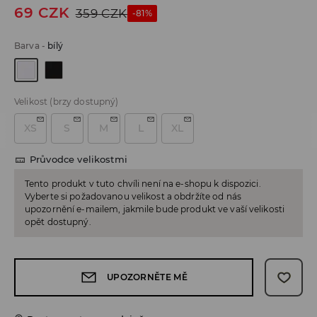
69
CZK
359
CZK
-81%
Barva
-
bílý
Velikost
(brzy dostupný)
XS
S
M
L
XL
Průvodce velikostmi
Tento produkt v tuto chvíli není na e-shopu k dispozici.
Vyberte si požadovanou velikost a obdržíte od nás
upozornění e-mailem, jakmile bude produkt ve vaší velikosti
opět dostupný.
UPOZORNĚTE MĚ