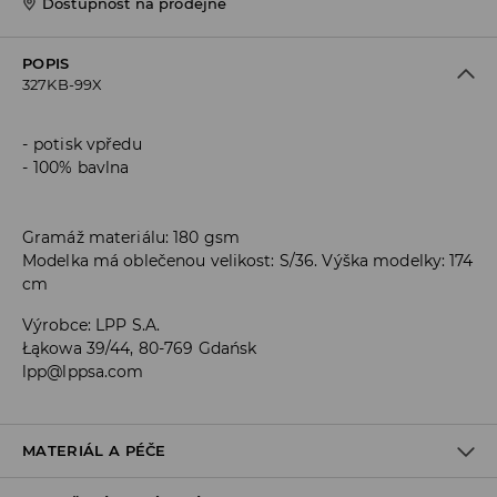
Dostupnost na prodejně
POPIS
327KB-99X
potisk vpředu
100% bavlna
Gramáž materiálu: 180 gsm
Modelka má oblečenou velikost: S/36. Výška modelky: 174
cm
Výrobce
:
LPP S.A.
Łąkowa 39/44, 80-769 Gdańsk
lpp@lppsa.com
MATERIÁL A PÉČE