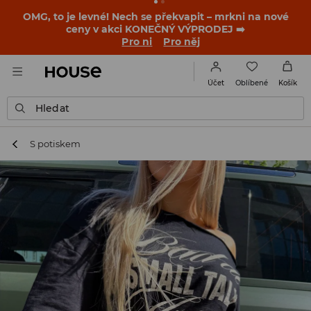
-30 % na PRODUKT DNE 🛍️ Podrobnosti o kupónu a akci
nalezneš ve svém zákaznickém účtu 💸
NAINSTALUJTE SI APLIKACI >>
Oblíbené
Účet
Košík
Hledat
S potiskem