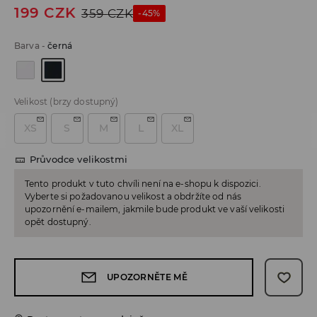
199
CZK
359
CZK
-45%
Barva
-
černá
Velikost
(brzy dostupný)
XS
S
M
L
XL
Průvodce velikostmi
Tento produkt v tuto chvíli není na e-shopu k dispozici.
Vyberte si požadovanou velikost a obdržíte od nás
upozornění e-mailem, jakmile bude produkt ve vaší velikosti
opět dostupný.
UPOZORNĚTE MĚ