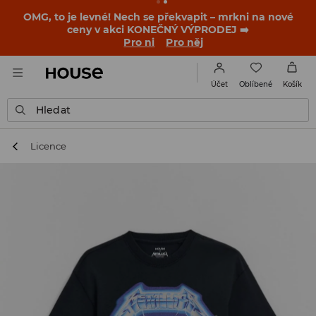
-30 % na PRODUKT DNE 🛍️ Podrobnosti o kupónu a akci
nalezneš ve svém zákaznickém účtu 💸
NAINSTALUJTE SI APLIKACI >>
Oblíbené
Účet
Košík
Hledat
Licence