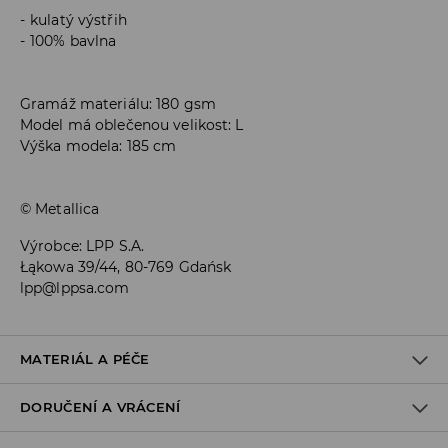
kulatý výstřih
100% bavlna
Gramáž materiálu: 180 gsm
Model má oblečenou velikost: L
Výška modela: 185 cm
© Metallica
Výrobce
:
LPP S.A.
Łąkowa 39/44, 80-769 Gdańsk
lpp@lppsa.com
MATERIÁL A PÉČE
DORUČENÍ A VRÁCENÍ
100% BAVLNA