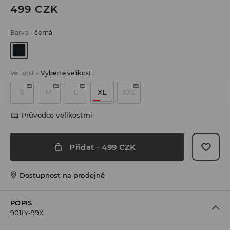
499
CZK
Barva
-
černá
Velikost
-
Vyberte velikost
S
M
L
XL
XXL
Průvodce velikostmi
Přidat
-
499
CZK
Dostupnost na prodejně
POPIS
901IY-99X