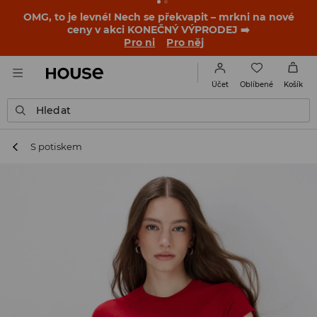
-30 % na PRODUKT DNE 🛍️ Podrobnosti o kupónu a akci
nalezneš ve svém zákaznickém účtu 💸
NAINSTALUJTE SI APLIKACI >>
Oblíbené
Účet
Košík
Hledat
S potiskem