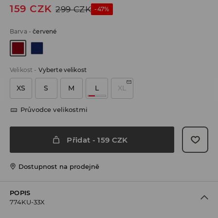
159
CZK
299
CZK
-47%
Barva
-
červené
Velikost
-
Vyberte velikost
XS
S
M
L
XL
Průvodce velikostmi
Přidat
-
159
CZK
Dostupnost na prodejně
POPIS
774KU-33X