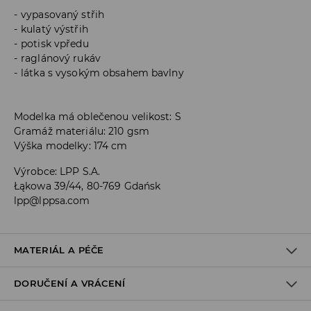
vypasovaný střih
kulatý výstřih
potisk vpředu
raglánový rukáv
látka s vysokým obsahem bavlny
Modelka má oblečenou velikost: S
Gramáž materiálu: 210 gsm
Výška modelky: 174 cm
Výrobce
:
LPP S.A.
Łąkowa 39/44, 80-769 Gdańsk
lpp@lppsa.com
MATERIÁL A PÉČE
DORUČENÍ A VRÁCENÍ
PRVNÍ MATERIÁL
:
95% BAVLNA, 5% ELASTAN