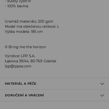
kulatý výstřih
100% bavlna
Gramáž materiálu: 200 gsm
Model má oblečenou velikost: L
Výška modela: 185 cm
© Bring me the horizon
Výrobce
:
LPP S.A.
Łąkowa 39/44, 80-769 Gdańsk
lpp@lppsa.com
MATERIÁL A PÉČE
DORUČENÍ A VRÁCENÍ
100% BAVLNA
Zásady pro přepravu