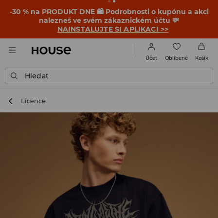
-30 % na PRODUKT DNE 🛍️ Podrobnosti o kupónu a akci
nalezneš ve svém zákaznickém účtu 💸
NAINSTALUJTE SI APLIKACI >>
Oblíbené
Účet
Košík
Hledat
Licence