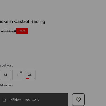
tiskem Castrol Racing
-60%
499
CZK
 velikost
M
L
XL
likostmi
Přidat
-
199
CZK