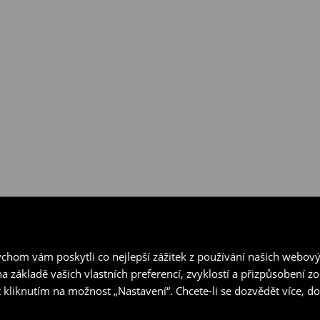
ejnách House a prostřednictvím
hom vám poskytli co nejlepší zážitek z používání našich webov
a základě vašich vlastních preferencí, zvyklostí a přizpůsobení 
 kliknutím na možnost „Nastavení“. Chcete-li se dozvědět více, 