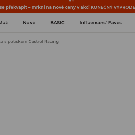
osti o kupónu a akci nalezneš ve svém zákaznickém účtu 
Muž
Nové
BASIC
Influencers' Faves
ko s potiskem Castrol Racing