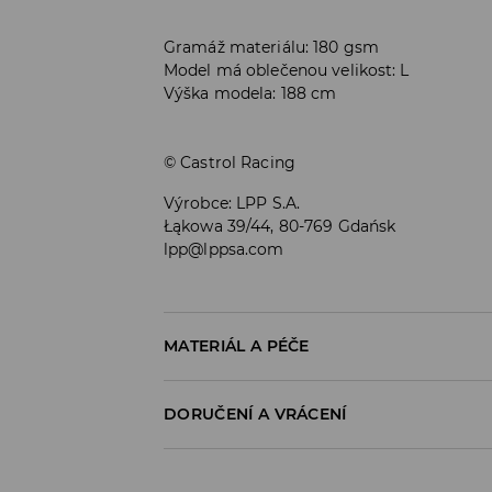
Gramáž materiálu: 180 gsm
Model má oblečenou velikost: L
Výška modela: 188 cm
© Castrol Racing
Výrobce
:
LPP S.A.
Łąkowa 39/44, 80-769 Gdańsk
lpp@lppsa.com
MATERIÁL A PÉČE
PRVNÍ MATERIÁL
:
100% BAVLNA
DORUČENÍ A VRÁCENÍ
VÝROBEK SE NESMÍ BĚLIT
Zásady pro přepravu
PRÁT V PRAČCE PŘI MAX. TEPLOTĚ 30°C