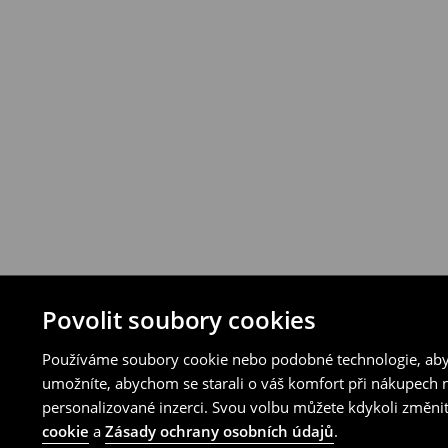
Produkty můžete vrátit do 30 dnů v prod
vybraných způsobů vrácení.
⟶
Podrobná pravidla vrácení
Povolit soubory cookies
Používáme soubory cookie nebo podobné technologie, abyc
umožníte, abychom se starali o váš komfort při nákupech n
personalizované inzerci. Svou volbu můžete kdykoli změnit
cookie
a
Zásady ochrany osobních údajů
.