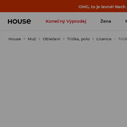
-30 % na PRODUKT DNE 🛍️ Podrobn
Konečný Výprodej
Žena
House
Muž
Oblečení
Trička, polo
Licence
Trič