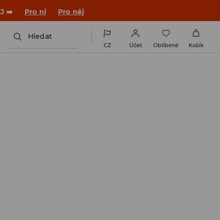

NAINSTALUJTE SI APLIKACI >>
Hledat
CZ
Účet
Oblíbené
Košík