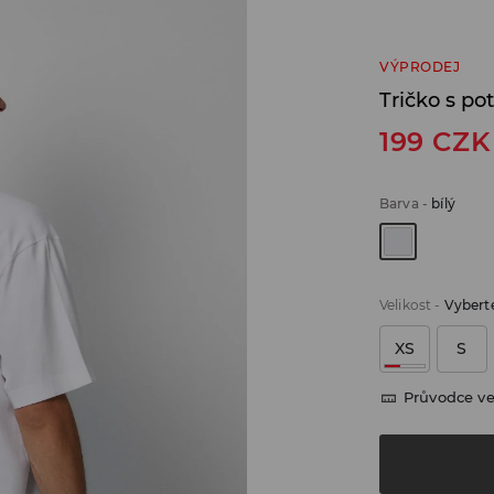
VÝPRODEJ
Tričko s po
199
CZK
Barva
-
bílý
Velikost
-
Vyberte
XS
S
Průvodce ve