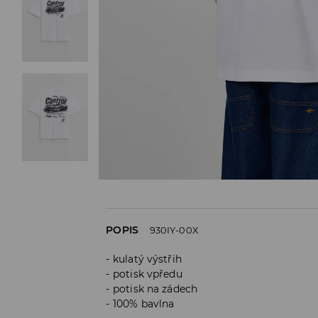
POPIS
930IY-00X
kulatý výstřih
potisk vpředu
potisk na zádech
100% bavlna