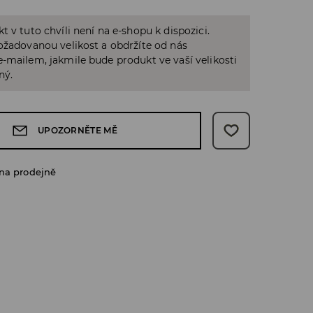
t v tuto chvíli není na e-shopu k dispozici.
ožadovanou velikost a obdržíte od nás
-mailem, jakmile bude produkt ve vaší velikosti
ný.
UPOZORNĚTE MĚ
na prodejně