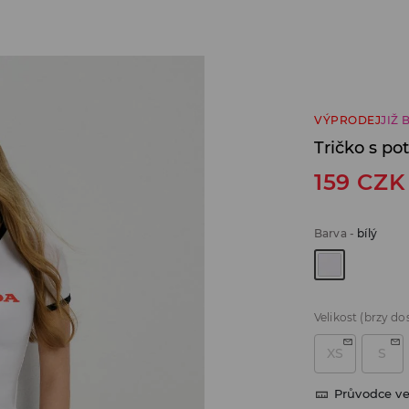
VÝPRODEJ
JIŽ 
Tričko s p
159
CZK
Barva
-
bílý
Velikost
(brzy do
XS
S
Průvodce ve