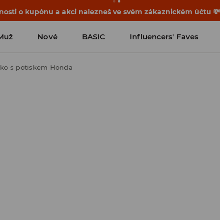
osti o kupónu a akci nalezneš ve svém zákaznickém účtu 
Muž
Nové
BASIC
Influencers' Faves
čko s potiskem Honda