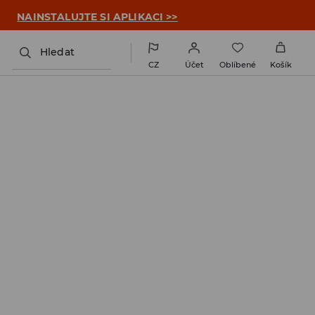

NAINSTALUJTE SI APLIKACI >>
Hledat
CZ
Účet
Oblíbené
Košík