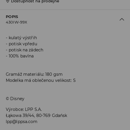
Dostupnost na prodejně
POPIS
430IW-99X
kulatý výstřih
potisk vpředu
potisk na zádech
100% bavlna
Gramáž materiálu: 180 gsm
Modelka má oblečenou velikost: S
© Disney
Výrobce
:
LPP S.A.
Łąkowa 39/44, 80-769 Gdańsk
lpp@lppsa.com