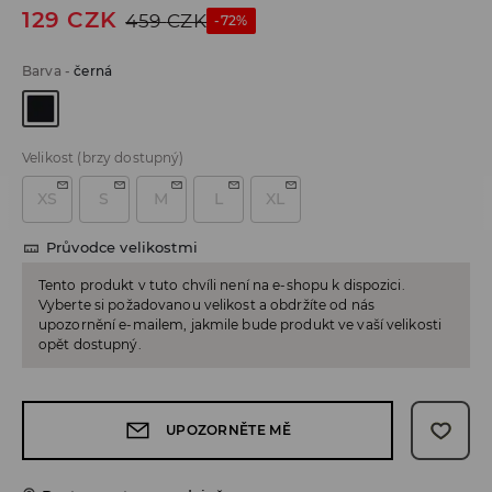
129
CZK
459
CZK
-72%
Barva
-
černá
Velikost
(brzy dostupný)
XS
S
M
L
XL
Průvodce velikostmi
Tento produkt v tuto chvíli není na e-shopu k dispozici.
Vyberte si požadovanou velikost a obdržíte od nás
upozornění e-mailem, jakmile bude produkt ve vaší velikosti
opět dostupný.
UPOZORNĚTE MĚ