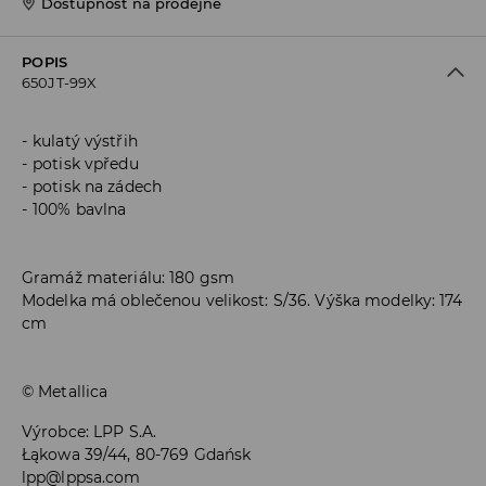
Dostupnost na prodejně
POPIS
650JT-99X
kulatý výstřih
potisk vpředu
potisk na zádech
100% bavlna
Gramáž materiálu: 180 gsm
Modelka má oblečenou velikost: S/36. Výška modelky: 174
cm
© Metallica
Výrobce
:
LPP S.A.
Łąkowa 39/44, 80-769 Gdańsk
lpp@lppsa.com