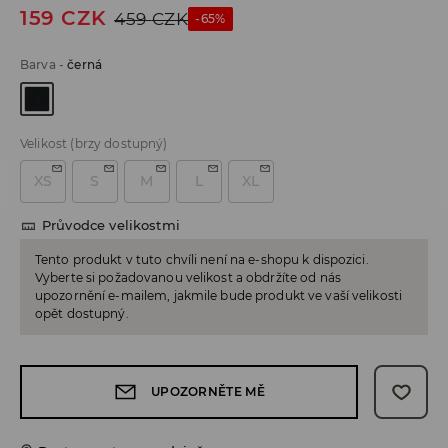
159
CZK
459
CZK
-65%
Barva
-
černá
Velikost
(brzy dostupný)
XS
S
M
L
XL
Průvodce velikostmi
Tento produkt v tuto chvíli není na e-shopu k dispozici.
Vyberte si požadovanou velikost a obdržíte od nás
upozornění e-mailem, jakmile bude produkt ve vaší velikosti
opět dostupný.
UPOZORNĚTE MĚ