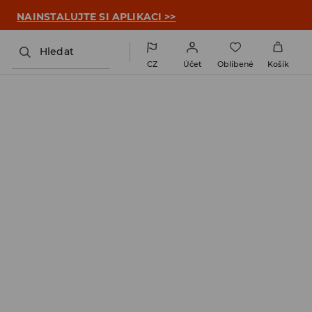

NAINSTALUJTE SI APLIKACI >>
Hledat
CZ
Účet
Oblíbené
Košík