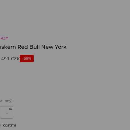
BRZY
otiskem Red Bull New York
-68%
499
CZK
stupný)
L
likostmi