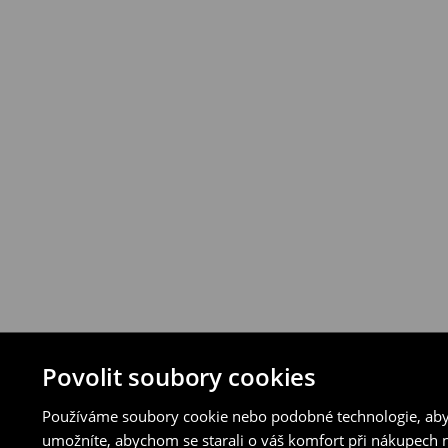
vybraných způsobů vrácení.
⟶
Podrobná pravidla vrácení
Povolit soubory cookies
Používáme soubory cookie nebo podobné technologie, abyc
umožníte, abychom se starali o váš komfort při nákupech n