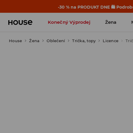
-30 % na PRODUKT DNE 🛍️ Podrobn
Konečný Výprodej
Žena
House
Žena
Oblečení
Trička, topy
Licence
Tri