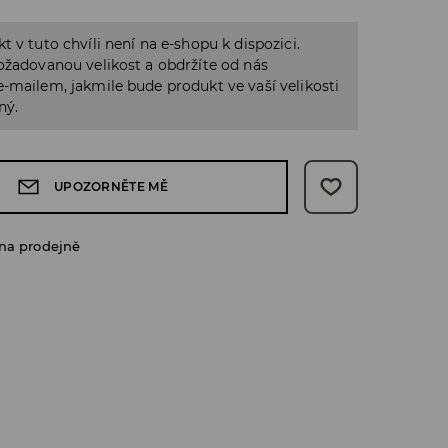
t v tuto chvíli není na e-shopu k dispozici.
ožadovanou velikost a obdržíte od nás
-mailem, jakmile bude produkt ve vaší velikosti
ný.
UPOZORNĚTE MĚ
na prodejně