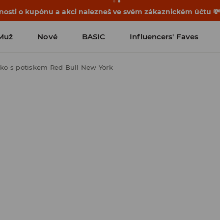
osti o kupónu a akci nalezneš ve svém zákaznickém účtu 
Muž
Nové
BASIC
Influencers' Faves
čko s potiskem Red Bull New York