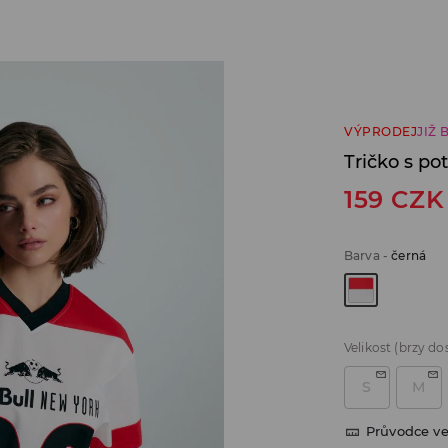
VÝPRODEJ
JIŽ 
Tričko s p
159
CZK
Barva
-
černá
Velikost
(brzy do
S
M
Průvodce ve