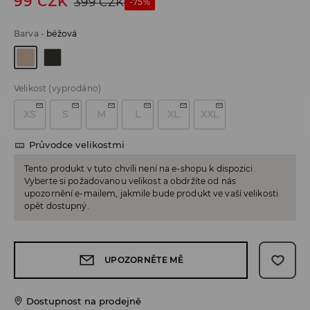
99
CZK
399
CZK
-75%
Barva
-
béžová
Velikost
(vyprodáno)
XS
S
M
L
XL
XXL
Průvodce velikostmi
Tento produkt v tuto chvíli není na e-shopu k dispozici.
Vyberte si požadovanou velikost a obdržíte od nás
upozornění e-mailem, jakmile bude produkt ve vaší velikosti
opět dostupný.
UPOZORNĚTE MĚ
Dostupnost na prodejně