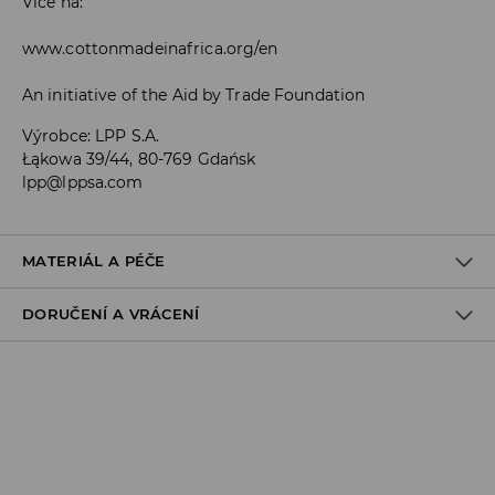
Více na:
www.cottonmadeinafrica.org/en
An initiative of the Aid by Trade Foundation
Výrobce
:
LPP S.A.
Łąkowa 39/44, 80-769 Gdańsk
lpp@lppsa.com
MATERIÁL A PÉČE
DORUČENÍ A VRÁCENÍ
Materiál I
:
100% BAVLNA
PRÁT V PRAČCE PŘI MAX. TEPLOTĚ 30°C
Zásady pro přepravu
VÝROBEK SE NESMÍ BĚLIT
Odběr v obchodě:
VÝROBEK SE NESMÍ SUŠIT V BUBNOVÉ SUŠIČCE
DOPRAVA ZDARMA
1-6 pracovní dny
ŽEHLENÍ PŘI MAX. TEPLOTĚ 110°C - BEZ PÁRY
DPD Pickup Point: