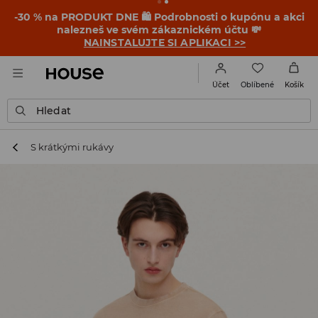
-30 % na PRODUKT DNE 🛍️ Podrobnosti o kupónu a akci
nalezneš ve svém zákaznickém účtu 💸
NAINSTALUJTE SI APLIKACI >>
Oblíbené
Účet
Košík
Hledat
S krátkými rukávy