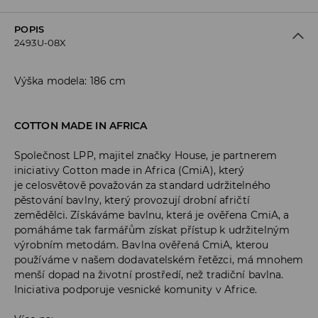
POPIS
2493U-08X
Výška modela: 186 cm
COTTON MADE IN AFRICA
Společnost LPP, majitel značky House, je partnerem
iniciativy Cotton made in Africa (CmiA), který
je celosvětově považován za standard udržitelného
pěstování bavlny, který provozují drobní afričtí
zemědělci. Získáváme bavlnu, která je ověřena CmiA, a
pomáháme tak farmářům získat přístup k udržitelným
výrobním metodám. Bavlna ověřená CmiA, kterou
používáme v našem dodavatelském řetězci, má mnohem
menší dopad na životní prostředí, než tradiční bavlna.
Iniciativa podporuje vesnické komunity v Africe.