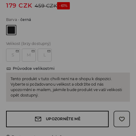
179
CZK
459
CZK
-61%
Barva
-
černá
Velikost
(brzy dostupný)
S
M
L
Průvodce velikostmi
Tento produkt v tuto chvíli není na e-shopu k dispozici.
Vyberte si požadovanou velikost a obdržíte od nás
upozornění e-mailem, jakmile bude produkt ve vaší velikosti
opět dostupný.
UPOZORNĚTE MĚ