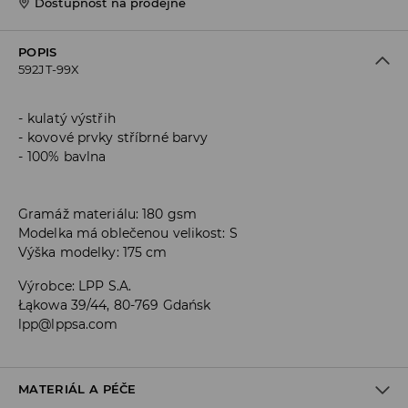
Dostupnost na prodejně
POPIS
592JT-99X
kulatý výstřih
kovové prvky stříbrné barvy
100% bavlna
Gramáž materiálu: 180 gsm
Modelka má oblečenou velikost: S
Výška modelky: 175 cm
Výrobce
:
LPP S.A.
Łąkowa 39/44, 80-769 Gdańsk
lpp@lppsa.com
MATERIÁL A PÉČE