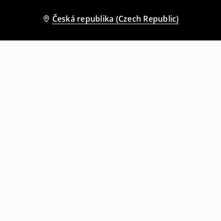
Česká republika (Czech Republic)
Ostatní zákazníci si také vybrali
Tričko s potiskem Machine Gun Kelly
Džínové kraťasy bermudy