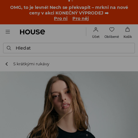
OMG, to je levné! Nech se překvapit – mrkni na nové
ceny v akci KONEČNÝ VÝPRODEJ ➡️
Pro ni
Pro něj
Oblíbené
Účet
Košík
Hledat
S krátkými rukávy