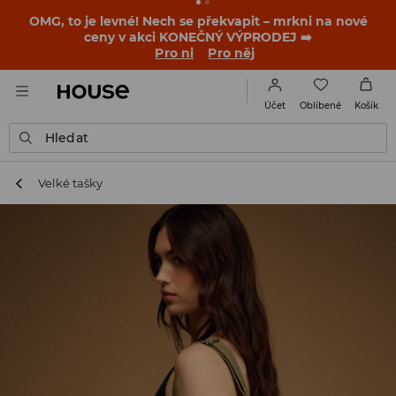
OMG, to je levné! Nech se překvapit – mrkni na nové
ceny v akci KONEČNÝ VÝPRODEJ ➡️
Pro ni
Pro něj
Oblíbené
Účet
Košík
Hledat
Velké tašky