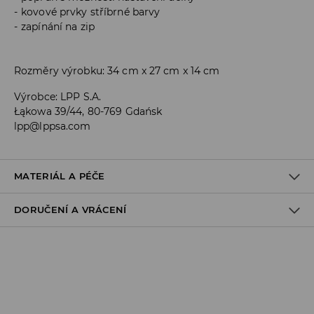
kovové prvky stříbrné barvy
zapínání na zip
Rozměry výrobku: 34 cm x 27 cm x 14 cm
Výrobce
:
LPP S.A.
Łąkowa 39/44, 80-769 Gdańsk
lpp@lppsa.com
MATERIÁL A PÉČE
DORUČENÍ A VRÁCENÍ
PRVNÍ MATERIÁL
:
100% BAVLNA
1. PODEŠÍVKA
:
100% POLYESTER
Zásady pro přepravu
VÝROBEK SE NESMÍ BĚLIT
Odběr v obchodě:
VÝROBEK SE NESMÍ ŽEHLIT
DOPRAVA ZDARMA
NEČISTIT CHEMICKY
1-6 pracovní dny