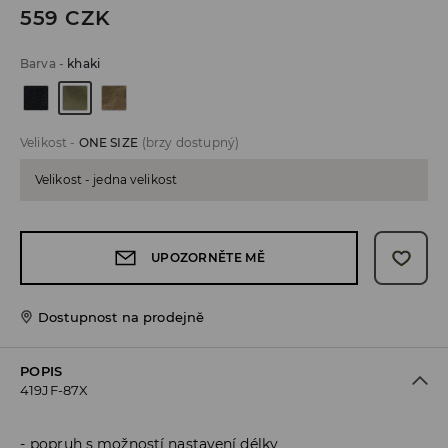
559
CZK
Barva
-
khaki
Velikost
-
ONE SIZE
(brzy dostupný)
Velikost - jedna velikost
UPOZORNĚTE MĚ
Dostupnost na prodejně
POPIS
419JF-87X
popruh s možností nastavení délky