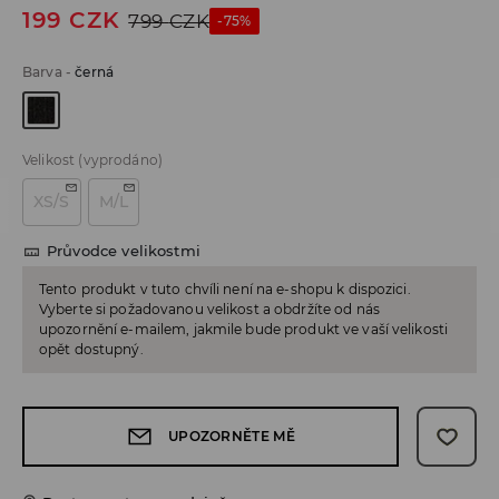
199
CZK
799
CZK
-75%
Barva
-
černá
Velikost
(vyprodáno)
XS/S
M/L
Průvodce velikostmi
Tento produkt v tuto chvíli není na e-shopu k dispozici.
Vyberte si požadovanou velikost a obdržíte od nás
upozornění e-mailem, jakmile bude produkt ve vaší velikosti
opět dostupný.
UPOZORNĚTE MĚ