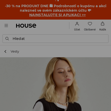
-30 % na PRODUKT DNE 🛍️ Podrobnosti o kupónu a akci
nalezneš ve svém zákaznickém účtu 💸
NAINSTALUJTE SI APLIKACI >>
Oblíbené
Účet
Košík
Hledat
Vesty