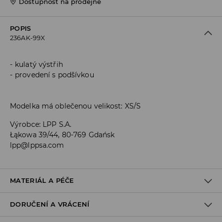
Dostupnost na prodejně
POPIS
236AK-99X
kulatý výstřih
provedení s podšívkou
Modelka má oblečenou velikost: XS/S
Výrobce
:
LPP S.A.
Łąkowa 39/44, 80-769 Gdańsk
lpp@lppsa.com
MATERIÁL A PÉČE
DORUČENÍ A VRÁCENÍ
PRVNÍ MATERIÁL
:
5% ELASTAN, 95% POLYESTER
VÝPLŇ
:
100% POLYESTER