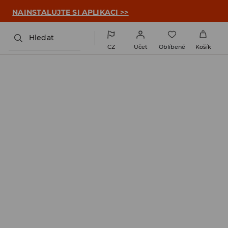

NAINSTALUJTE SI APLIKACI >>
Hledat
CZ
Účet
Oblíbené
Košík