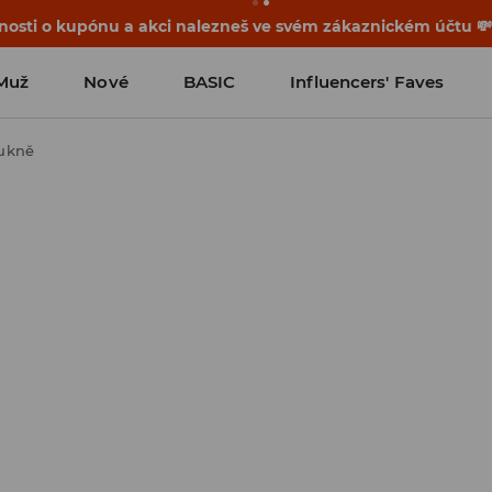
osti o kupónu a akci nalezneš ve svém zákaznickém účtu 
Muž
Nové
BASIC
Influencers' Faves
sukně