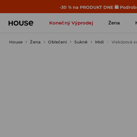
-30 % na PRODUKT DNE 🛍️ Podrobn
Konečný Výprodej
Žena
House
Žena
Oblečení
Sukně
Midi
Viskózová 