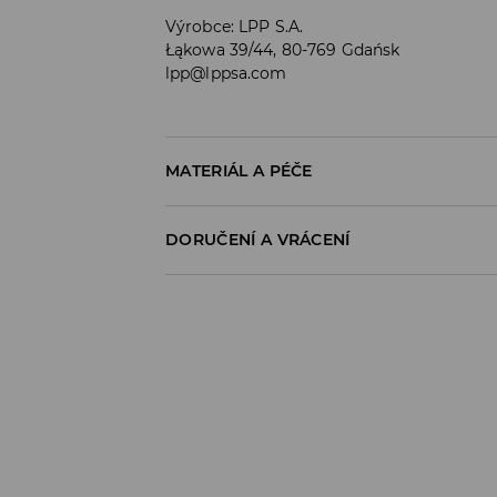
Výrobce
:
LPP S.A.
Łąkowa 39/44, 80-769 Gdańsk
lpp@lppsa.com
MATERIÁL A PÉČE
Materiál I
:
100% VISKÓZA
DORUČENÍ A VRÁCENÍ
PRÁT V PRAČCE PŘI MAX. TEPLOTĚ 30°C
Zásady pro přepravu
VÝROBEK SE NESMÍ BĚLIT
Odběr v obchodě:
VÝROBEK SE NESMÍ SUŠIT V BUBNOVÉ SU
DOPRAVA ZDARMA
1-6 pracovní dny
ŽEHLENÍ PŘI MAX. TEPLOTĚ 110°C - BEZ P
DPD Pickup Point:
NEČISTIT CHEMICKY
99 CZK
*
1-6 pracovní dny
Zásilkovna - výdejní místo: