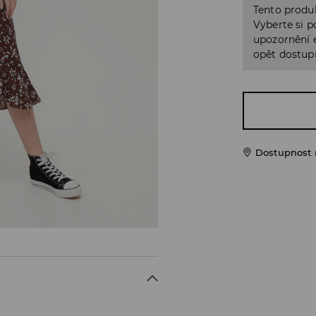
Tento produk
Vyberte si p
upozornění e
opět dostup
Dostupnost 