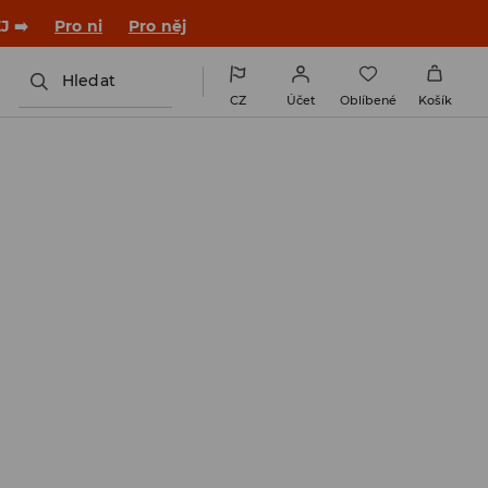

NAINSTALUJTE SI APLIKACI >>
Hledat
CZ
Účet
Oblíbené
Košík