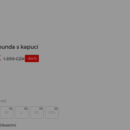
bunda s kapucí
K
-64%
1 399
CZK
áno)
M
L
XL
XXL
likostmi