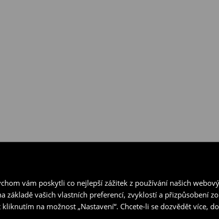
hom vám poskytli co nejlepší zážitek z používání našich webov
a základě vašich vlastních preferencí, zvyklostí a přizpůsobení 
 kliknutím na možnost „Nastavení“. Chcete-li se dozvědět více, 