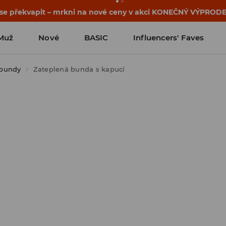
osti o kupónu a akci nalezneš ve svém zákaznickém účtu 
Muž
Nové
BASIC
Influencers' Faves
 bundy
Zateplená bunda s kapucí