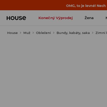
-30 % na PRODUKT DNE 🛍️ Podrobn
Konečný Výprodej
Žena
House
Muž
Oblečení
Bundy, kabáty, saka
Zimní