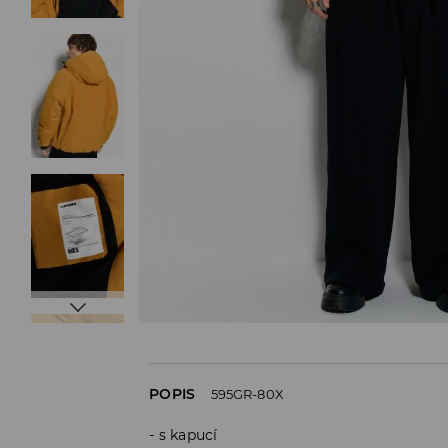
POPIS
595GR-80X
s kapucí