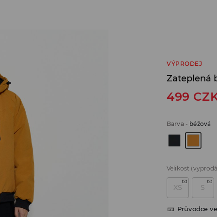
VÝPRODEJ
Zateplená 
499
CZ
Barva
-
béžová
Velikost
(vyprod
XS
S
Průvodce ve