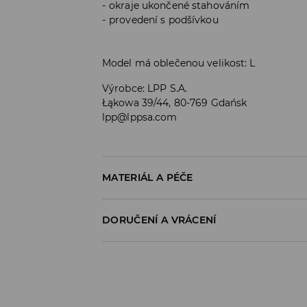
okraje ukončené stahováním
provedení s podšívkou
Model má oblečenou velikost: L
Výrobce
:
LPP S.A.
Łąkowa 39/44, 80-769 Gdańsk
lpp@lppsa.com
MATERIÁL A PÉČE
Materiál I
:
100% POLYESTER
DORUČENÍ A VRÁCENÍ
Materiál IІ
:
95% POLYESTER, 5% ELASTAN
Materiál IІІ
:
100% POLYESTER
Zásady pro přepravu
Materiál IV
:
100% POLYESTER
PRÁT V PRAČCE PŘI MAX. TEPLOTĚ 30°C
Odběr v obchodě:
DOPRAVA ZDARMA
VÝROBEK SE NESMÍ BĚLIT