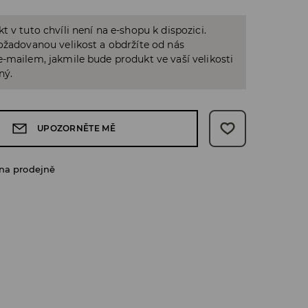
t v tuto chvíli není na e-shopu k dispozici.
ožadovanou velikost a obdržíte od nás
-mailem, jakmile bude produkt ve vaší velikosti
ný.
UPOZORNĚTE MĚ
na prodejně