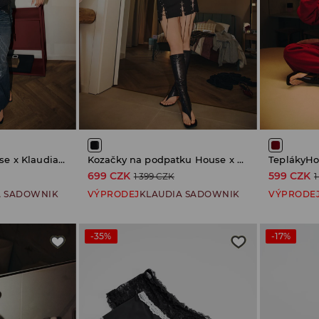
Džíny loose fit House x Klaudia Sadownik
Kozačky na podpatku House x Klaudia Sadownik
699 CZK
599 CZK
1 399 CZK
1
A SADOWNIK
VÝPRODEJ
KLAUDIA SADOWNIK
VÝPRODE
-35%
-17%