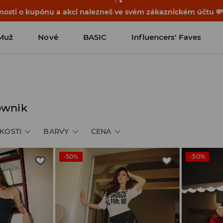
osti o kupónu a akci nalezneš ve svém zákaznickém účtu 
Muž
Nové
BASIC
Influencers' Faves
ownik
IKOSTI
BARVY
CENA
-50%
-50%