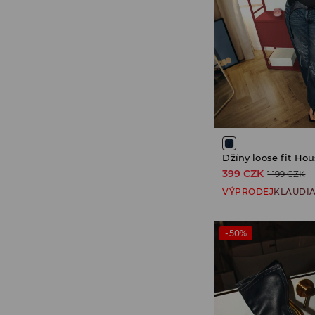
399 CZK
1 199 CZK
VÝPRODEJ
KLAUDI
-50%