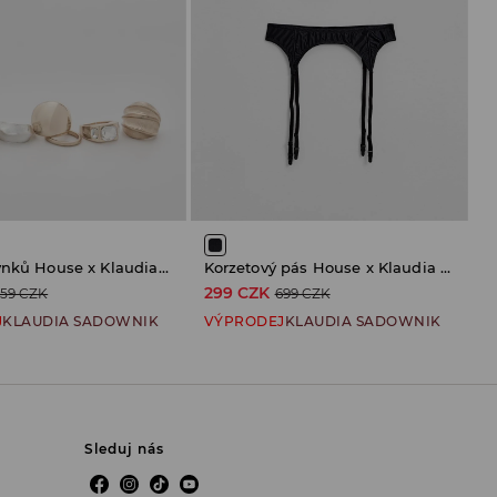
Sada prstýnků House x Klaudia Sadownik
Korzetový pás House x Klaudia Sadownik
299 CZK
359 CZK
699 CZK
J
KLAUDIA SADOWNIK
VÝPRODEJ
KLAUDIA SADOWNIK
Sleduj nás