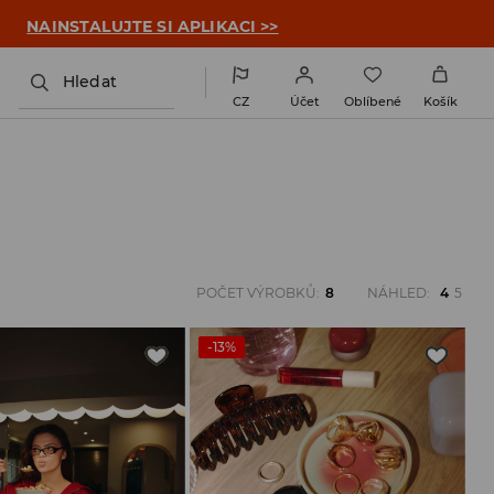

NAINSTALUJTE SI APLIKACI >>
Hledat
CZ
Účet
Oblíbené
Košík
POČET VÝROBKŮ
:
8
NÁHLED
:
4
5
-13%