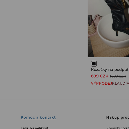
699 CZK
1 399 CZK
VÝPRODEJ
KLAUDI
Pomoc a kontakt
Nákup prod
Tabulka velikostí
Způsoby pla