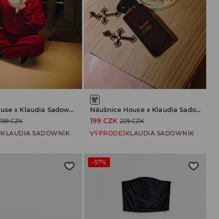
TeplákyHouse x Klaudia Sadownik
Náušnice House x Klaudia Sadownik
199 CZK
 199 CZK
229 CZK
J
KLAUDIA SADOWNIK
VÝPRODEJ
KLAUDIA SADOWNIK
-57%