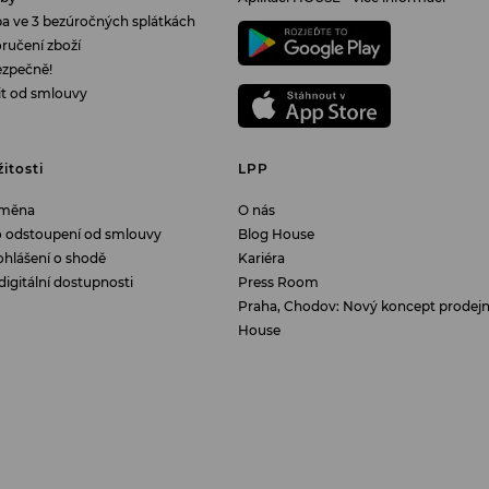
tba ve 3 bezúročných splátkách
ručení zboží
ezpečně!
it od smlouvy
žitosti
LPP
ýměna
O nás
o odstoupení od smlouvy
Blog House
ohlášení o shodě
Kariéra
digitální dostupnosti
Press Room
Praha, Chodov: Nový koncept prodej
House