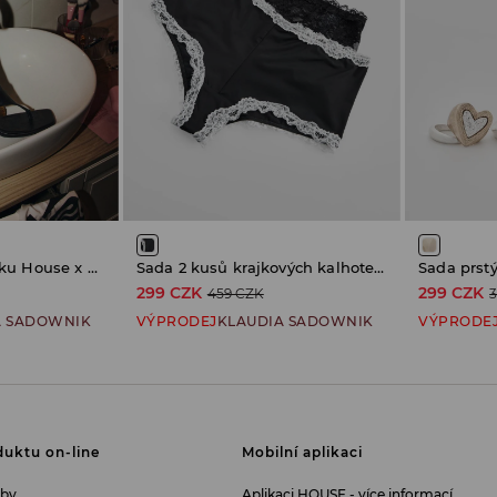
Kozačky na podpatku House x Klaudia Sadownik
Sada 2 kusů krajkových kalhotek House x Klaudia Sadownik
299 CZK
299 CZK
459 CZK
A SADOWNIK
VÝPRODEJ
KLAUDIA SADOWNIK
VÝPRODE
uktu on-line
Mobilní aplikaci
tby
Aplikaci HOUSE - více informací