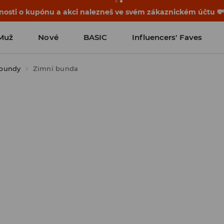
osti o kupónu a akci nalezneš ve svém zákaznickém účtu 
Muž
Nové
BASIC
Influencers' Faves
 bundy
Zimní bunda