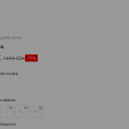
LEDNÍ KUSY
da
K
-71%
1 699
CZK
cká modrá
 velikost
L
XL
XXL
likostmi