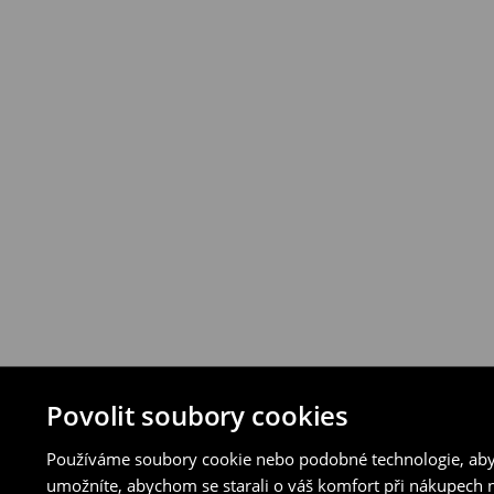
vybraných způsobů vrácení.
⟶
Podrobná pravidla vrácení
Povolit soubory cookies
Používáme soubory cookie nebo podobné technologie, abyc
umožníte, abychom se starali o váš komfort při nákupech n