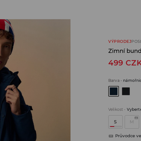
VÝPRODEJ
POS
Zimní bun
499
CZ
Barva
-
námořni
Velikost
-
Vyberte
S
M
Průvodce ve