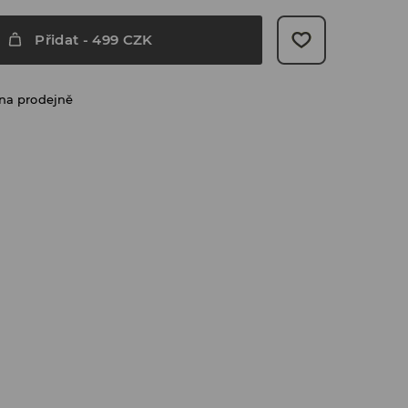
Přidat
-
499
CZK
na prodejně