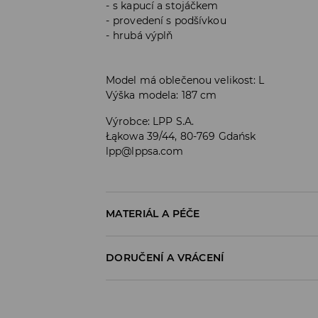
s kapucí a stojáčkem
provedení s podšívkou
hrubá výplň
Model má oblečenou velikost: L
Výška modela: 187 cm
Výrobce
:
LPP S.A.
Łąkowa 39/44, 80-769 Gdańsk
lpp@lppsa.com
MATERIÁL A PÉČE
Materiál I
:
100% POLYESTER
DORUČENÍ A VRÁCENÍ
Materiál IІ
:
100% POLYESTER
Materiál IІІ
:
100% POLYESTER
Zásady pro přepravu
PRÁT V PRAČCE PŘI MAX. TEPLOTĚ 30°C