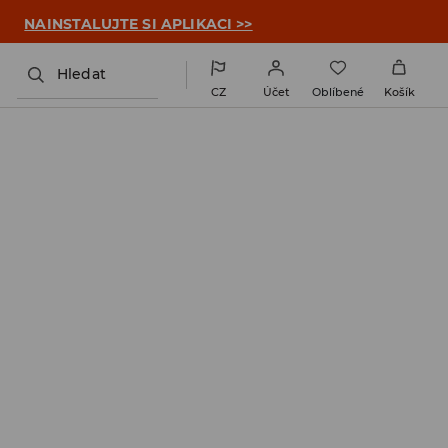

NAINSTALUJTE SI APLIKACI >>
Hledat
CZ
Účet
Oblíbené
Košík