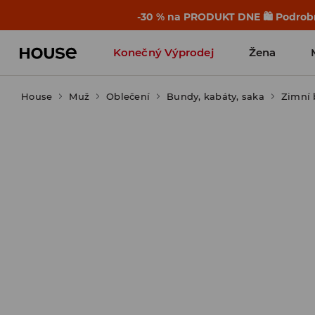
-30 % na PRODUKT DNE 🛍️ Podrobn
Konečný Výprodej
Žena
House
Muž
Oblečení
Bundy, kabáty, saka
Zimní