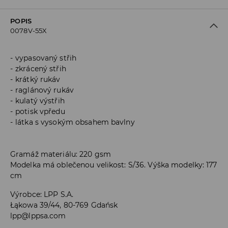
POPIS
0078V-55X
vypasovaný střih
zkrácený střih
krátký rukáv
raglánový rukáv
kulatý výstřih
potisk vpředu
látka s vysokým obsahem bavlny
Gramáž materiálu: 220 gsm
Modelka má oblečenou velikost: S/36. Výška modelky: 177
cm
Výrobce
:
LPP S.A.
Łąkowa 39/44, 80-769 Gdańsk
lpp@lppsa.com