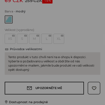
69
CZK
259
CZK
-73%
Barva
-
modrý
Velikost
(vyprodáno)
XS
S
M
L
XL
Průvodce velikostmi
Tento produkt v tuto chvíli není na e-shopu k dispozici.
Vyberte si požadovanou velikost a obdržíte od nás
upozornění e-mailem, jakmile bude produkt ve vaší velikosti
opět dostupný.
UPOZORNĚTE MĚ
Dostupnost na prodejně