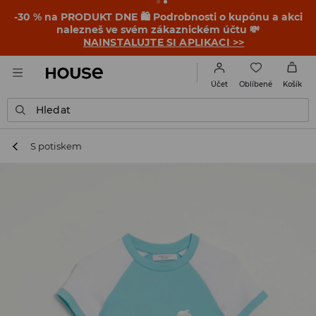
-30 % na PRODUKT DNE 🛍️ Podrobnosti o kupónu a akci
nalezneš ve svém zákaznickém účtu 💸
NAINSTALUJTE SI APLIKACI >>
Oblíbené
Účet
Košík
Hledat
S potiskem