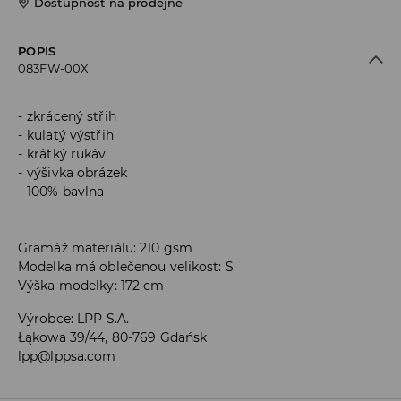
Dostupnost na prodejně
POPIS
083FW-00X
zkrácený střih
kulatý výstřih
krátký rukáv
výšivka obrázek
100% bavlna
Gramáž materiálu: 210 gsm
Modelka má oblečenou velikost: S
Výška modelky: 172 cm
Výrobce
:
LPP S.A.
Łąkowa 39/44, 80-769 Gdańsk
lpp@lppsa.com