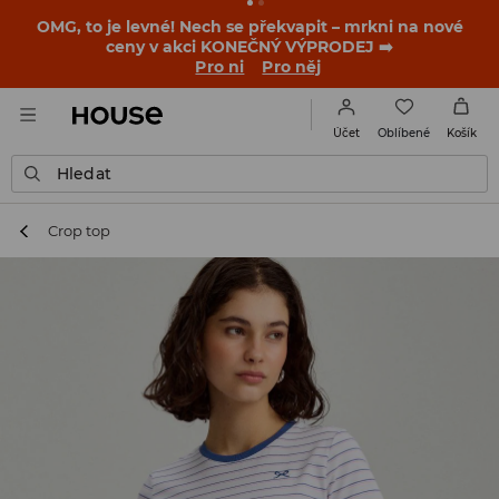
OMG, to je levné! Nech se překvapit – mrkni na nové
ceny v akci KONEČNÝ VÝPRODEJ ➡️
Pro ni
Pro něj
Oblíbené
Účet
Košík
Hledat
Crop top