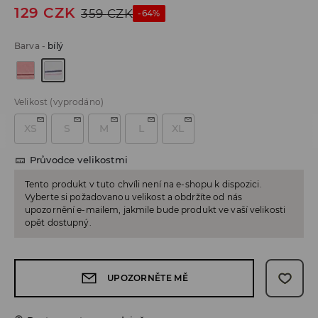
129
CZK
359
CZK
-64%
Barva
-
bílý
Velikost
(vyprodáno)
XS
S
M
L
XL
Průvodce velikostmi
Tento produkt v tuto chvíli není na e-shopu k dispozici.
Vyberte si požadovanou velikost a obdržíte od nás
upozornění e-mailem, jakmile bude produkt ve vaší velikosti
opět dostupný.
UPOZORNĚTE MĚ