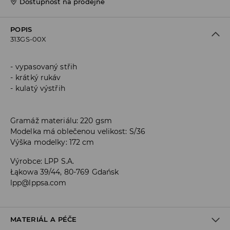
Dostupnost na prodejně
POPIS
313GS-00X
vypasovaný střih
krátký rukáv
kulatý výstřih
Gramáž materiálu: 220 gsm
Modelka má oblečenou velikost: S/36
Výška modelky: 172 cm
Výrobce
:
LPP S.A.
Łąkowa 39/44, 80-769 Gdańsk
lpp@lppsa.com
MATERIÁL A PÉČE