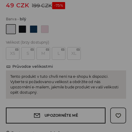
49
CZK
199
CZK
-75%
Barva
-
bílý
Velikost
(brzy dostupný)
XS
S
M
L
XL
Průvodce velikostmi
Tento produkt v tuto chvíli není na e-shopu k dispozici.
Vyberte si požadovanou velikost a obdržíte od nás
upozornění e-mailem, jakmile bude produkt ve vaší velikosti
opět dostupný.
UPOZORNĚTE MĚ