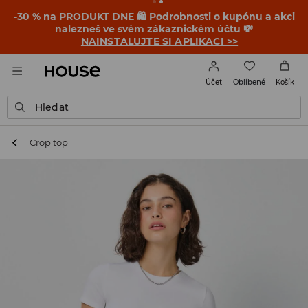
-30 % na PRODUKT DNE 🛍️ Podrobnosti o kupónu a akci
nalezneš ve svém zákaznickém účtu 💸
NAINSTALUJTE SI APLIKACI >>
Oblíbené
Účet
Košík
Hledat
Crop top