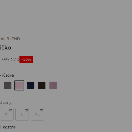
AL BLEND
ičko
-56%
359
CZK
ě růžová
stupný)
M
L
XL
likostmi