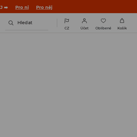

NAINSTALUJTE SI APLIKACI >>
Hledat
CZ
Účet
Oblíbené
Košík