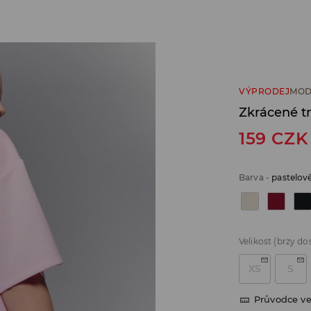
VÝPRODEJ
MOD
Zkrácené tr
159
CZK
Barva
-
pastelov
Velikost
(brzy do
XS
S
Průvodce ve