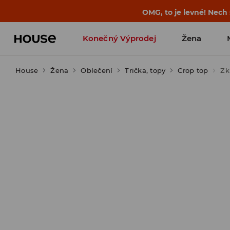
-30 % na PRODUKT DNE 🛍️ Podrobn
Konečný Výprodej
Žena
House
Žena
Oblečení
Trička, topy
Crop top
Zk