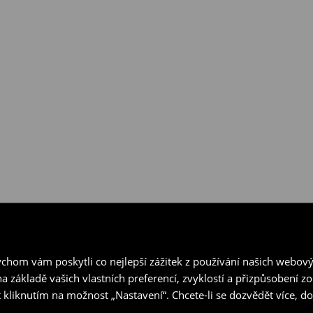
hom vám poskytli co nejlepší zážitek z používání našich webov
a základě vašich vlastních preferencí, zvyklostí a přizpůsobení 
 kliknutím na možnost „Nastavení“. Chcete-li se dozvědět více, 