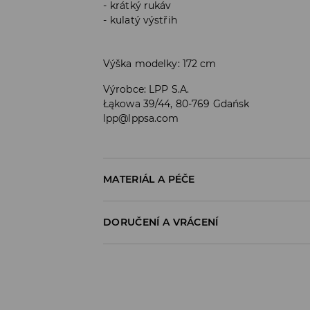
krátký rukáv
kulatý výstřih
Výška modelky: 172 cm
Výrobce
:
LPP S.A.
Łąkowa 39/44, 80-769 Gdańsk
lpp@lppsa.com
MATERIÁL A PÉČE
PRVNÍ MATERIÁL
:
48% MODAL, 48% POLYESTER
DORUČENÍ A VRÁCENÍ
ŽEHLIT PO RUBOVÉ STRANĚ
Zásady pro přepravu
VÝROBEK SE NESMÍ BĚLIT
Odběr v obchodě:
ŽEHLENÍ PŘI MAX. TEPLOTĚ 110°C - BEZ P
DOPRAVA ZDARMA