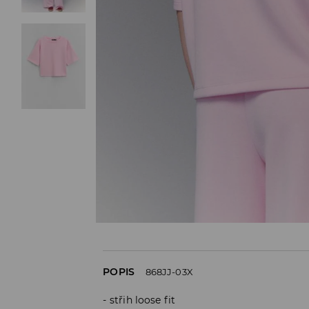
POPIS
868JJ-03X
střih loose fit