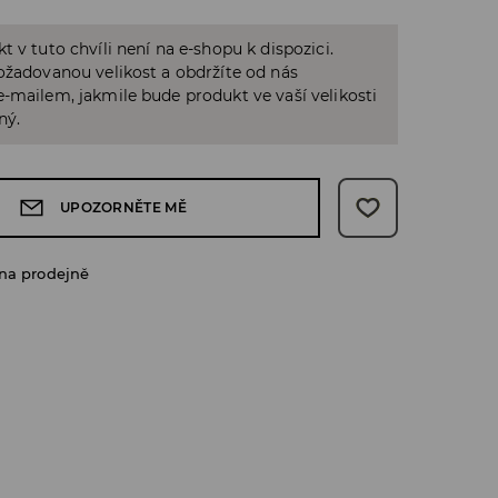
t v tuto chvíli není na e-shopu k dispozici.
ožadovanou velikost a obdržíte od nás
-mailem, jakmile bude produkt ve vaší velikosti
ný.
UPOZORNĚTE MĚ
na prodejně