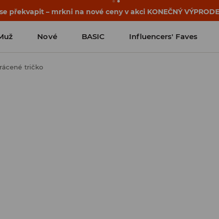
osti o kupónu a akci nalezneš ve svém zákaznickém účtu 
Muž
Nové
BASIC
Influencers' Faves
rácené tričko