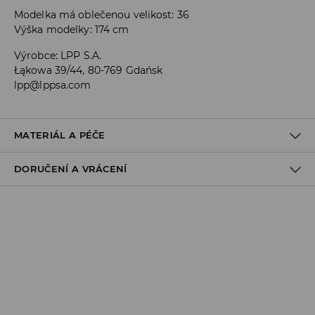
Modelka má oblečenou velikost: 36
Výška modelky: 174 cm
Výrobce
:
LPP S.A.
Łąkowa 39/44, 80-769 Gdańsk
lpp@lppsa.com
MATERIÁL A PÉČE
DORUČENÍ A VRÁCENÍ
PRVNÍ MATERIÁL
:
97% BAVLNA, 3% ELASTAN
1. PODEŠÍVKA
:
75% POLYESTER, 25% BAVLNA
Zásady pro přepravu
VÝROBEK SE NESMÍ BĚLIT
Odběr v obchodě:
DOPRAVA ZDARMA
1-6 pracovní dny
DPD Pickup Point:
99 CZK
*
1-6 pracovní dny