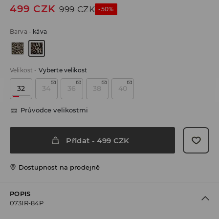
499
CZK
999
CZK
-50%
Barva
-
káva
Velikost
-
Vyberte velikost
32
34
36
38
40
Průvodce velikostmi
Přidat
-
499
CZK
Dostupnost na prodejně
POPIS
073IR-84P