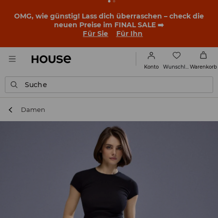
OMG, wie günstig! Lass dich überraschen – check die
neuen Preise im FINAL SALE ➡️
Für Sie
Für Ihn
Wunschliste
Konto
Warenkorb
Suche
Damen