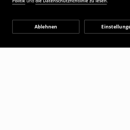
Politik
und
die Datenschutzrichtlinie zu lesen
.
Ablehnen
Einstellung
Andere Kunden entschie