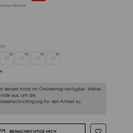
.
Versandkosten
ft)
38
39
40
41
e
ist derzeit nicht im Onlineshop verfügbar. Wähle
größe aus, um die
tsbenachrichtigung für den Artikel zu
BENACHRICHTIGE MICH