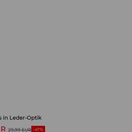
 in Leder-Optik
UR
-47%
29,99
EUR