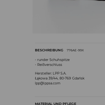
BESCHREIBUNG
776AE-99X
runder Schuhspitze
Reißverschluss
Hersteller
:
LPP S.A.
Łąkowa 39/44, 80-769 Gdańsk
lpp@lppsa.com
MATERIAL UND PFLEGE