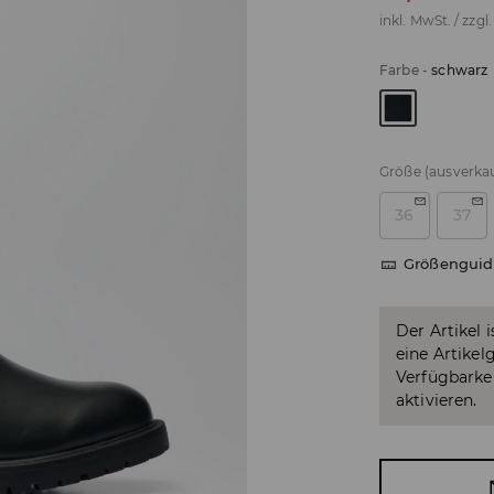
inkl. MwSt. / zzgl
Farbe
-
schwarz
Größe
(ausverkau
36
37
Größenguid
Der Artikel 
eine Artikel
Verfügbarkei
aktivieren.