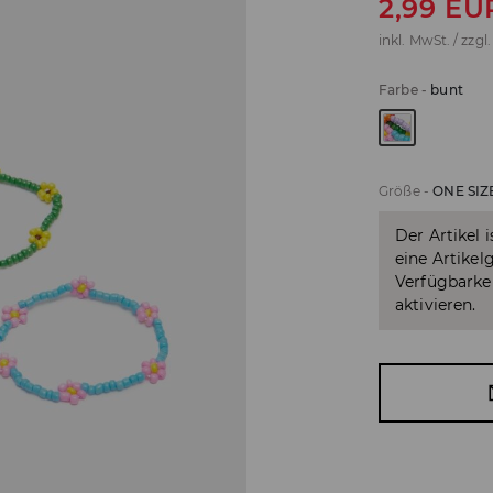
2,99
EU
inkl. MwSt. / zzgl
Farbe
-
bunt
Größe
-
ONE SIZ
Der Artikel 
eine Artikel
Verfügbarkei
aktivieren.