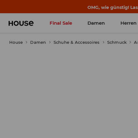
BACK TO SCHOOL
📒
Die besten Geschichten b
Final Sale
Damen
Herren
House
Damen
Schuhe & Accessoires
Schmuck
A