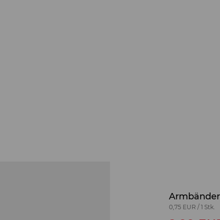
Armbänder,
0,75 EUR
/
1 Stk.