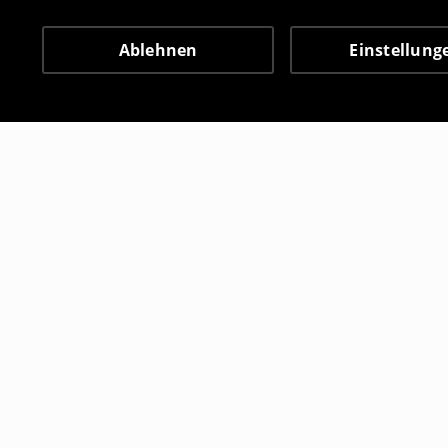
Ablehnen
Einstellung
Andere Kunden entschie
Sneakersocken, 5er-Pack
Lange Sock
2
,
99
EUR
2
,
99
EUR
7,99
EUR
9,