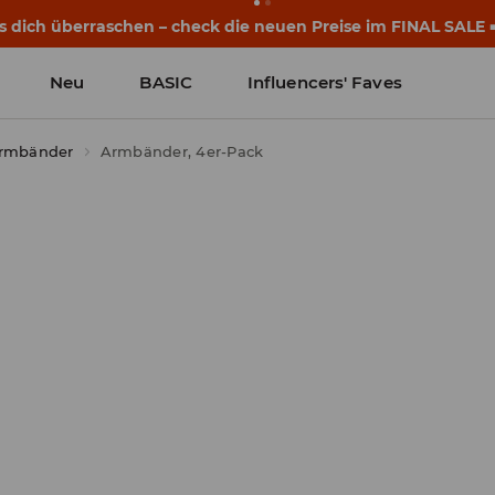
eginnen noch vor dem ersten Klingeln. Starte mit einem neu
Neu
BASIC
Influencers' Faves
rmbänder
Armbänder, 4er-Pack