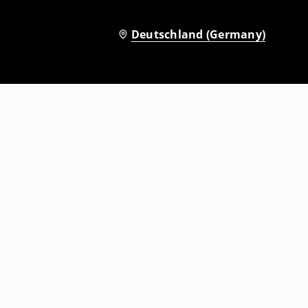
Deutschland (Germany)
Boxershorts, 2er-Pack Hello Kitty
3
,
99
EUR
15,99
EUR