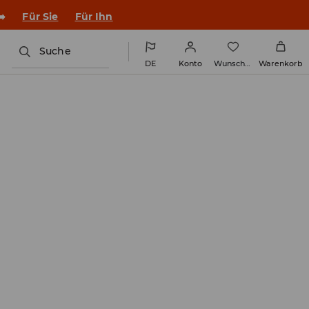
en Outfit ins Schuljahr!
Für Sie
Für Ihn
Suche
DE
Konto
Wunschliste
Warenkorb