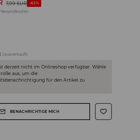
R
-63%
7,99
EUR
.
Versandkosten
E
(ausverkauft)
ist derzeit nicht im Onlineshop verfügbar. Wähle
größe aus, um die
tsbenachrichtigung für den Artikel zu
BENACHRICHTIGE MICH