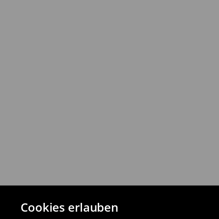
⟶
Ausführliche Informationen
Rückgabebestimmungen
Du kannst Produkte innerhalb von 30 Ta
Rückgabemethoden zurückgeben.
⟶
Detaillierte Rückgaberichtlinien
Cookies erlauben