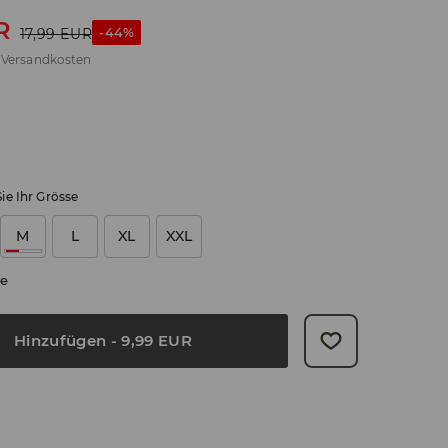
R
-44%
17,99
EUR
.
Versandkosten
ie Ihr Grösse
M
L
XL
XXL
e
Hinzufügen
-
9,99
EUR