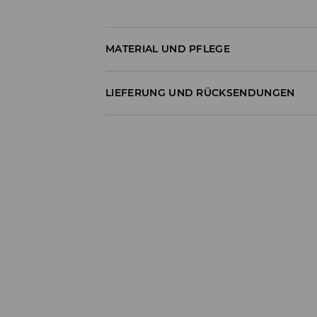
MATERIAL UND PFLEGE
92% POLYESTER, 8% ELASTHAN
LIEFERUNG UND RÜCKSENDUNGEN
Versandbestimmungen
Lieferung an Hermes PaketShop:
3,99 EUR*
Lieferung per Hermes Kurier:
4,49 EUR*
Lieferung per DHL ParcelShop:
4,49 EUR*
Lieferung per DHL Kurier:
4,99 EUR*
Die Lieferzeit beträgt 1-6 Werktage
*Der Versand ist kostenlos, wenn Deine Be
Artikel im Wert von über 55 EUR enthält.