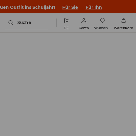
en Outfit ins Schuljahr!
Für Sie
Für Ihn
Suche
DE
Konto
Wunschliste
Warenkorb