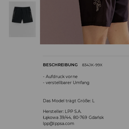
BESCHREIBUNG
834JK-99X
Aufdruck vorne
verstellbarer Umfang
Das Model trägt Größe: L
Hersteller
:
LPP S.A.
Łąkowa 39/44, 80-769 Gdańsk
lpp@lppsa.com