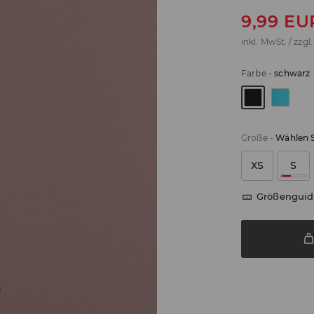
9,99
EU
inkl. MwSt. / zzgl
Farbe
-
schwarz
Größe
-
Wählen S
XS
S
Größenguid