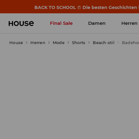
BACK TO SCHOOL
📒
Die besten Geschichten b
Final Sale
Damen
Herren
House
Herren
Mode
Shorts
Beach-stil
Badeho