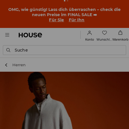
OMG, wie günstig! Lass dich überraschen – check die
neuen Preise im FINAL SALE ➡️
Für Sie
Für Ihn
Wunschliste
Konto
Warenkorb
Suche
Herren