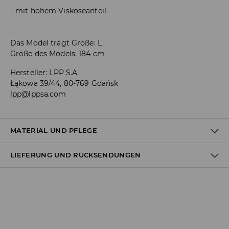
mit hohem Viskoseanteil
Das Model trägt Größe: L
Größe des Models: 184 cm
Hersteller
:
LPP S.A.
Łąkowa 39/44, 80-769 Gdańsk
lpp@lppsa.com
MATERIAL UND PFLEGE
LIEFERUNG UND RÜCKSENDUNGEN
ERSTER STOFF
:
77% VISKOSE, 23% POLYAMID
ERSTES FUTTER
:
80% POLYESTER, 20% BAUMWOLLE
Versandbestimmungen
Lieferung an Hermes PaketShop:
3,99 EUR*
Lieferung per Hermes Kurier: