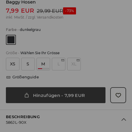
Baggy Hosen
7,99
EUR
29,99
EUR
-73%
inkl. MwSt. / zzgl.
Versandkosten
Farbe
-
dunkelgrau
Größe
-
Wählen Sie Ihr Grösse
XS
S
M
L
XL
Größenguide
Hinzufügen
-
7,99
EUR
BESCHREIBUNG
586JL-90X