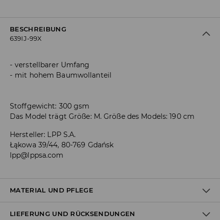
BESCHREIBUNG
639IJ-99X
verstellbarer Umfang
mit hohem Baumwollanteil
Stoffgewicht: 300 gsm
Das Model trägt Größe: M. Größe des Models: 190 cm
Hersteller
:
LPP S.A.
Łąkowa 39/44, 80-769 Gdańsk
lpp@lppsa.com
MATERIAL UND PFLEGE
LIEFERUNG UND RÜCKSENDUNGEN
ERSTER STOFF
:
60% BAUMWOLLE, 40% POLYESTER