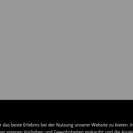
gen über ausgewählte
das beste Erlebnis bei der Nutzung unserer Website zu bieten. I
er eigenen Vorlieben und Gewohnheiten einkaufst und die Anzeig