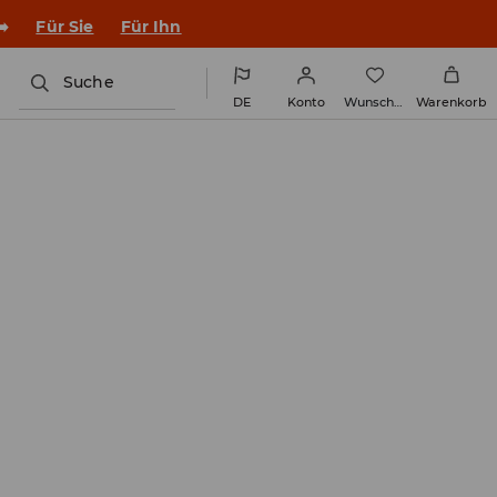
➡️
Für Sie
Für Ihn
Suche
DE
Konto
Wunschliste
Warenkorb