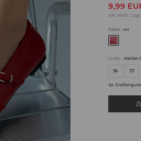
9,99
EU
inkl. MwSt. / zzgl
Farbe
-
rot
Größe
-
Wählen S
36
37
Größenguid