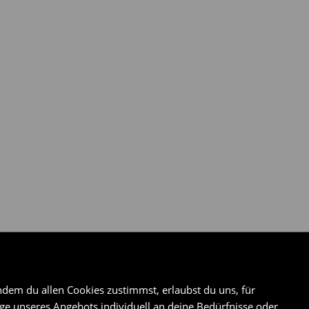
ndem du allen Cookies zustimmst, erlaubst du uns, für
e unseres Angebots individuell an deine Bedürfnisse oder