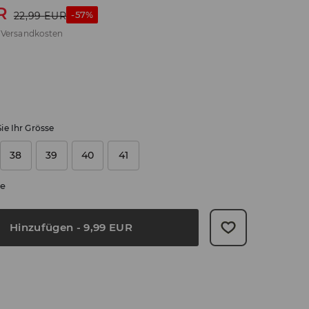
R
-57%
22,99
EUR
.
Versandkosten
ie Ihr Grösse
38
39
40
41
e
Hinzufügen
-
9,99
EUR