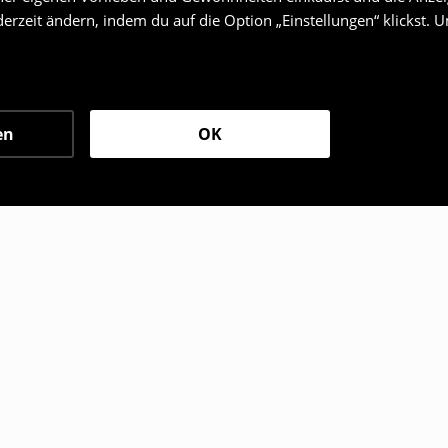
erzeit ändern, indem du auf die Option „Einstellungen“ klickst. 
en
OK
den sich ebenfalls für