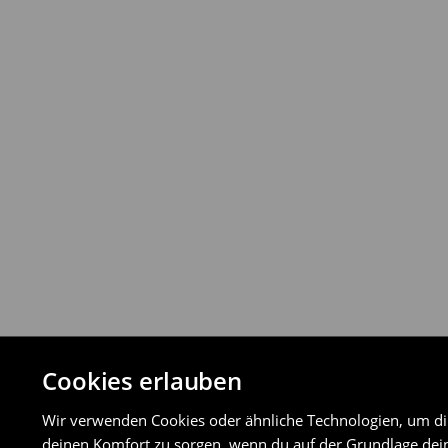
Rückgabebestimmungen
Du kannst Produkte innerhalb von 30 Ta
Rückgabemethoden zurückgeben.
⟶
Detaillierte Rückgaberichtlinien
Cookies erlauben
Wir verwenden Cookies oder ähnliche Technologien, um dir 
deinen Komfort zu sorgen, wenn du auf der Grundlage dein