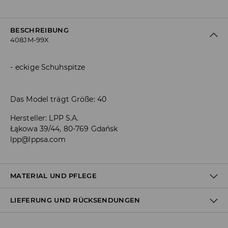
BESCHREIBUNG
408JM-99X
eckige Schuhspitze
Das Model trägt Größe: 40
Hersteller
:
LPP S.A.
Łąkowa 39/44, 80-769 Gdańsk
lpp@lppsa.com
MATERIAL UND PFLEGE
LIEFERUNG UND RÜCKSENDUNGEN
OBERMATERIAL
:
100% POLYURETHAN
EINLAGE
:
50% POLYESTER, 50% POLYURETHAN
FUTTER
:
100% TPR
Versandbestimmungen