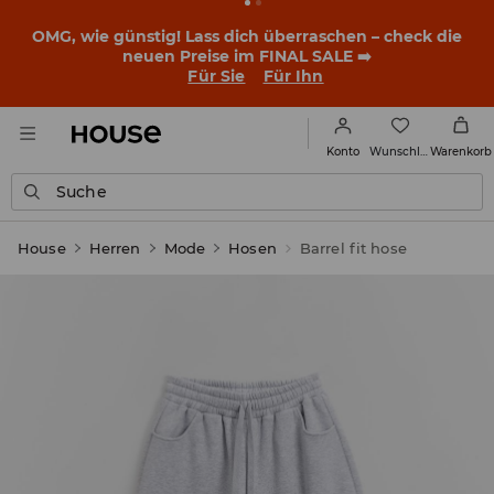
OMG, wie günstig! Lass dich überraschen – check die
neuen Preise im FINAL SALE ➡️
Für Sie
Für Ihn
Wunschliste
Konto
Warenkorb
Suche
House
Herren
Mode
Hosen
Barrel fit hose