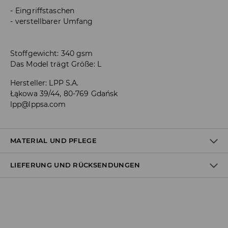
Eingriffstaschen
verstellbarer Umfang
Stoffgewicht: 340 gsm
Das Model trägt Größe: L
Hersteller
:
LPP S.A.
Łąkowa 39/44, 80-769 Gdańsk
lpp@lppsa.com
MATERIAL UND PFLEGE
LIEFERUNG UND RÜCKSENDUNGEN
ERSTER STOFF
:
60% BAUMWOLLE, 40% POLYESTER
BLEICHEN NICHT ERLAUBT
Versandbestimmungen
MIT ÄHNLICHEN FARBEN WASCHEN
Lieferung an Hermes PaketShop:
NICHT CHEMISCH REINIGEN
3,99 EUR*