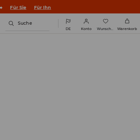
➡️
Für Sie
Für Ihn
Suche
DE
Konto
Wunschliste
Warenkorb