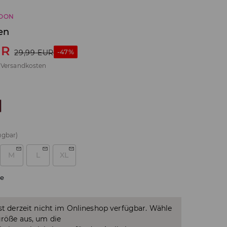
SOON
en
UR
-47%
29,99
EUR
.
Versandkosten
ügbar)
M
L
XL
e
ist derzeit nicht im Onlineshop verfügbar. Wähle
größe aus, um die