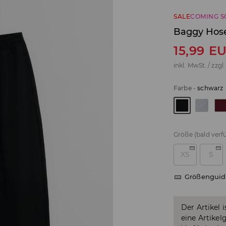
SALE
COMING 
Baggy Hos
15,99
E
inkl. MwSt. / zzgl
Farbe
-
schwarz
Größe
(bald verf
XS
S
Größenguid
Der Artikel 
eine Artikel