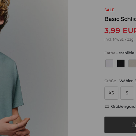
SALE
Basic Schli
3,99
EU
inkl. MwSt. / zzgl
Farbe
-
stahllbla
Größe
-
Wählen S
XS
S
Größenguid