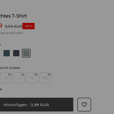
chtes T-Shirt
R
-60%
9,99
EUR
.
Versandkosten
u
ie Ihr Grösse
M
L
XL
XXL
e
Hinzufügen
-
3,99
EUR