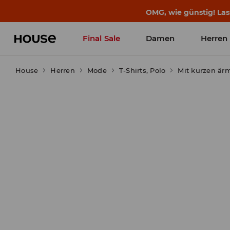
BACK TO SCHOOL
📒
Die besten Geschichten b
Final Sale
Damen
Herren
House
Herren
Mode
T-Shirts, Polo
Mit kurzen är