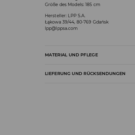
Größe des Models: 185 cm
Hersteller
:
LPP S.A.
Łąkowa 39/44, 80-769 Gdańsk
lpp@lppsa.com
MATERIAL UND PFLEGE
100% BAUMWOLLE
LIEFERUNG UND RÜCKSENDUNGEN
Versandbestimmungen
Lieferung an Hermes PaketShop:
3,99 EUR*
Lieferung per Hermes Kurier:
4,49 EUR*
Lieferung per DHL ParcelShop:
4,49 EUR*