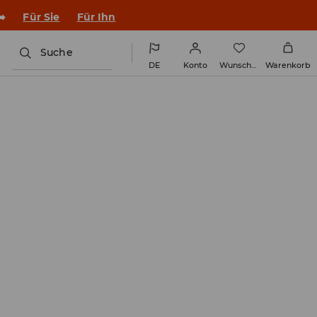
en Outfit ins Schuljahr!
Für Sie
Für Ihn
Suche
DE
Konto
Wunschliste
Warenkorb