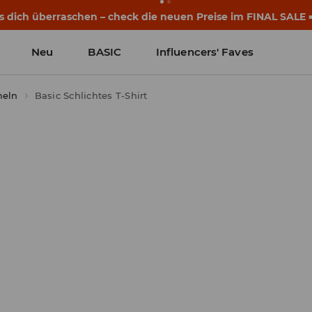
eginnen noch vor dem ersten Klingeln. Starte mit einem neu
Neu
BASIC
Influencers' Faves
meln
Basic Schlichtes T-Shirt