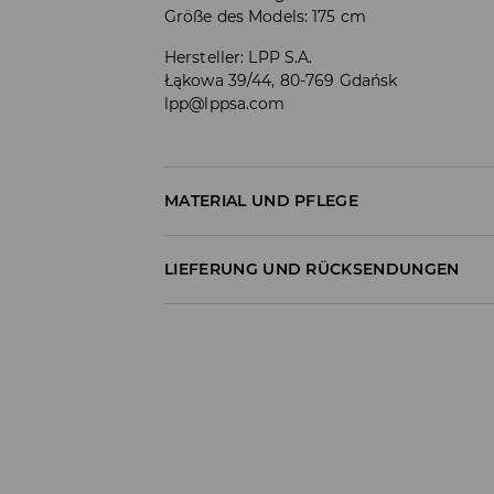
Größe des Models: 175 cm
Hersteller
:
LPP S.A.
Łąkowa 39/44, 80-769 Gdańsk
lpp@lppsa.com
MATERIAL UND PFLEGE
ERSTER STOFF
:
100% BAUMWOLLE
LIEFERUNG UND RÜCKSENDUNGEN
Versandbestimmungen
Lieferung an Hermes PaketShop:
3,99 EUR*
Lieferung per Hermes Kurier:
4,49 EUR*
Lieferung per DHL ParcelShop:
4,49 EUR*