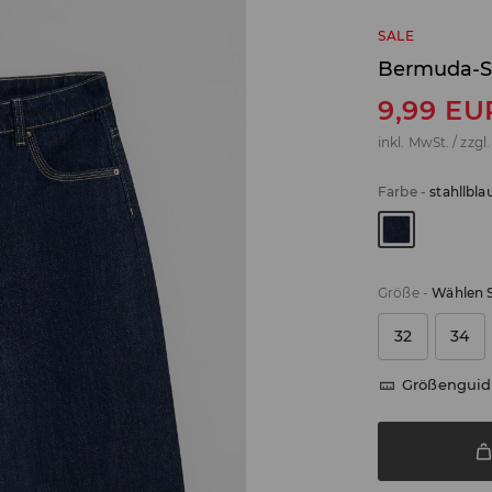
SALE
Bermuda-S
9,99
EU
inkl. MwSt. / zzgl
Farbe
-
stahllbla
Größe
-
Wählen S
32
34
Größenguid