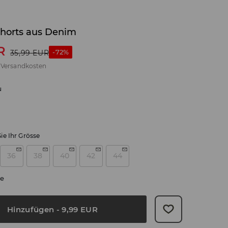
horts aus Denim
R
-72%
35,99
EUR
.
Versandkosten
u
ie Ihr Grösse
36
38
40
42
44
e
Hinzufügen
-
9,99
EUR