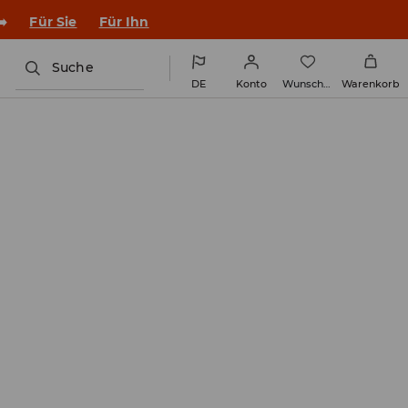
➡️
Für Sie
Für Ihn
Suche
DE
Konto
Wunschliste
Warenkorb