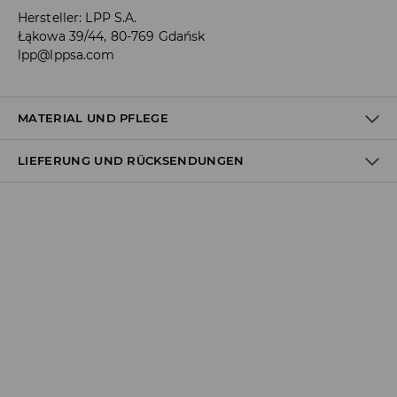
Hersteller
:
LPP S.A.
Łąkowa 39/44, 80-769 Gdańsk
lpp@lppsa.com
MATERIAL UND PFLEGE
LIEFERUNG UND RÜCKSENDUNGEN
ERSTER STOFF
:
90% POLYAMID, 10% ELASTHAN
FÜLLUNG
:
100% POLYESTER
ERSTES FUTTER
:
90% POLYAMID, 10% ELASTHAN
Versandbestimmungen
HANDWASCHTEMPERATUR
Lieferung an Hermes PaketShop:
BLEICHEN NICHT ERLAUBT
3,99 EUR*
Lieferung per Hermes Kurier:
NICHT BÜGELN
4,49 EUR*
Lieferung per DHL ParcelShop:
MIT ÄHNLICHEN FARBEN WASCHEN
4,49 EUR*
NICHT CHEMISCH REINIGEN
Lieferung per DHL Kurier:
4,99 EUR*
NICHT IM TROMMELTROCKNER TROCKNEN