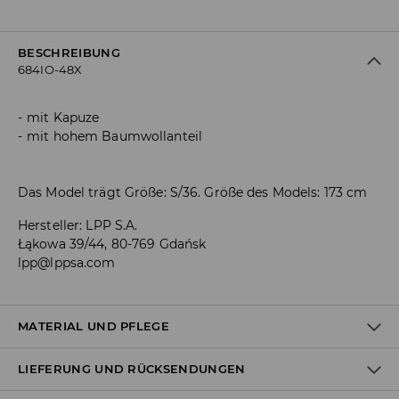
BESCHREIBUNG
684IO-48X
mit Kapuze
mit hohem Baumwollanteil
Das Model trägt Größe: S/36. Größe des Models: 173 cm
Hersteller
:
LPP S.A.
Łąkowa 39/44, 80-769 Gdańsk
lpp@lppsa.com
MATERIAL UND PFLEGE
LIEFERUNG UND RÜCKSENDUNGEN
ERSTER STOFF
:
60% BAUMWOLLE, 40% POLYESTER