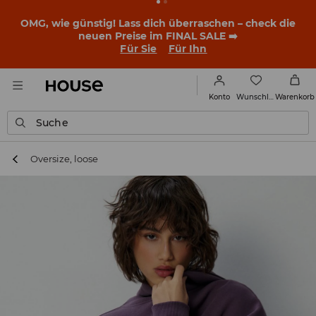
OMG, wie günstig! Lass dich überraschen – check die
neuen Preise im FINAL SALE ➡️
Für Sie
Für Ihn
Wunschliste
Konto
Warenkorb
Suche
Oversize, loose