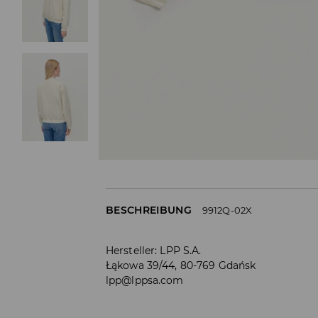
BESCHREIBUNG
9912Q-02X
Hersteller
:
LPP S.A.
Łąkowa 39/44, 80-769 Gdańsk
lpp@lppsa.com