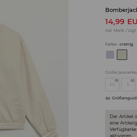
Bomberjac
14,99
E
inkl. MwSt. / zzgl
Farbe
-
cremig
Größe
(ausverkau
XS
S
Größenguid
Der Artikel 
eine Artikel
Verfügbarkei
aktivieren.