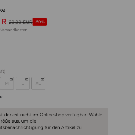
ke
UR
-50%
29,99
EUR
.
Versandkosten
ft)
M
L
XL
e
ist derzeit nicht im Onlineshop verfügbar. Wähle
größe aus, um die
tsbenachrichtigung für den Artikel zu