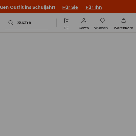
en Outfit ins Schuljahr!
Für Sie
Für Ihn
Suche
DE
Konto
Wunschliste
Warenkorb