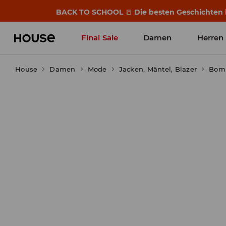
BACK TO SCHOOL
📒
Die besten Geschichten b
Final Sale
Damen
Herren
House
Damen
Mode
Jacken, Mäntel, Blazer
Bomb