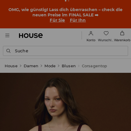
BACK TO SCHOOL
📒
Die besten Geschichten beginnen
noch vor dem ersten Klingeln. Starte mit einem neuen
Outfit ins Schuljahr!
Für Sie
Für Ihn
Wunschliste
Konto
Warenkorb
Suche
House
Damen
Mode
Blusen
Corsagentop