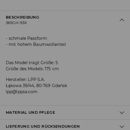
BESCHREIBUNG
365GH-93X
schmale Passform
mit hohem Baumwollanteil
Das Model trägt Größe: S
Größe des Models: 175 cm
Hersteller
:
LPP S.A.
Łąkowa 39/44, 80-769 Gdańsk
lpp@lppsa.com
MATERIAL UND PFLEGE
LIEFERUNG UND RÜCKSENDUNGEN
ERSTER STOFF
:
73% VISKOSE, 21% POLYAMID, 3% ELASTHAN, 3%