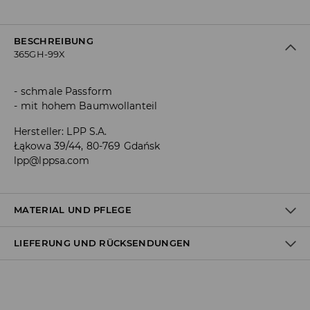
BESCHREIBUNG
365GH-99X
schmale Passform
mit hohem Baumwollanteil
Hersteller
:
LPP S.A.
Łąkowa 39/44, 80-769 Gdańsk
lpp@lppsa.com
MATERIAL UND PFLEGE
LIEFERUNG UND RÜCKSENDUNGEN
ERSTER STOFF
:
73% VISKOSE, 21% POLYAMID, 3% ELASTHAN, 3%
POLYESTER
Versandbestimmungen
SEPARAT ODER MIT ÄHNLICHEN FARBEN WASCHEN
BLEICHEN NICHT ERLAUBT