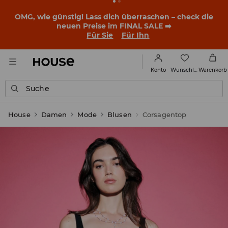
BACK TO SCHOOL
📒
Die besten Geschichten beginnen
noch vor dem ersten Klingeln. Starte mit einem neuen
Outfit ins Schuljahr!
Für Sie
Für Ihn
Wunschliste
Konto
Warenkorb
Suche
House
Damen
Mode
Blusen
Corsagentop