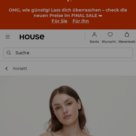
OMG, wie günstig! Lass dich überraschen – check die
neuen Preise im FINAL SALE ➡️
Für Sie
Für Ihn
Wunschliste
Konto
Warenkorb
Suche
Korsett