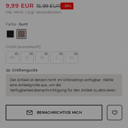
9,99
EUR
15,99
EUR
-38%
inkl. MwSt. / zzgl.
Versandkosten
Farbe
-
bunt
Größe
(ausverkauft)
XS
S
M
L
XL
Größenguide
Der Artikel ist derzeit nicht im Onlineshop verfügbar. Wähle
eine Artikelgröße aus, um die
Verfügbarkeitsbenachrichtigung für den Artikel zu aktivieren.
BENACHRICHTIGE MICH